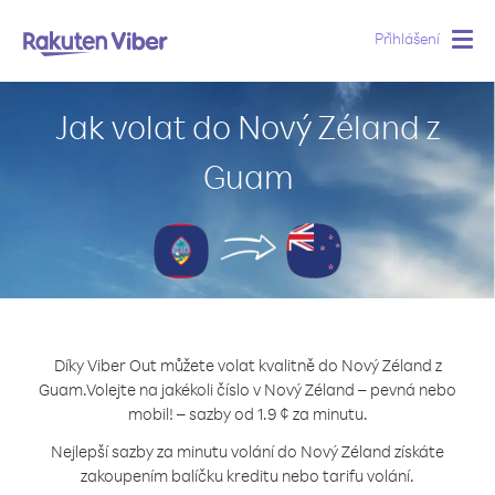
Přihlášení
Togg
navig
Jak volat do Nový Zéland z
Guam
Díky Viber Out můžete volat kvalitně do Nový Zéland z
Guam.
Volejte na jakékoli číslo v Nový Zéland – pevná nebo
mobil! – sazby od 1.9 ¢ za minutu.
Nejlepší sazby za minutu volání do Nový Zéland získáte
zakoupením balíčku kreditu nebo tarifu volání.