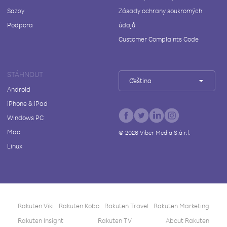
Sazby
Zásady ochrany soukromých
Podpora
údajů
Customer Complaints Code
STÁHNOUT
Čeština
Android
iPhone & iPad
Windows PC
Mac
©
2026
Viber Media S.à r.l.
Linux
Rakuten Viki
Rakuten Kobo
Rakuten Travel
Rakuten Marketing
Rakuten Insight
Rakuten TV
About Rakuten