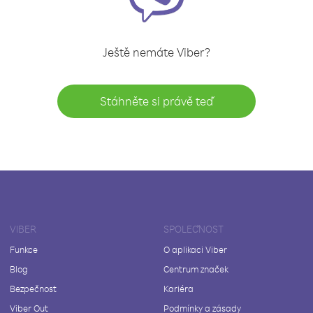
Ještě nemáte Viber?
Stáhněte si právě teď
VIBER
SPOLEČNOST
Funkce
O aplikaci Viber
Blog
Centrum značek
Bezpečnost
Kariéra
Viber Out
Podmínky a zásady