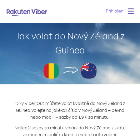
Přihlášení
Togg
navig
Jak volat do Nový Zéland z
Guinea
Díky Viber Out můžete volat kvalitně do Nový Zéland z
Guinea.
Volejte na jakékoli číslo v Nový Zéland – pevná
nebo mobil! – sazby od 1.9 ¢ za minutu.
Nejlepší sazby za minutu volání do Nový Zéland získáte
zakoupením balíčku kreditu nebo tarifu volání.