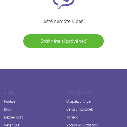
Ještě nemáte Viber?
Stáhněte si právě teď
VIBER
SPOLEČNOST
Funkce
O aplikaci Viber
Blog
Centrum značek
Bezpečnost
Kariéra
Viber Out
Podmínky a zásady