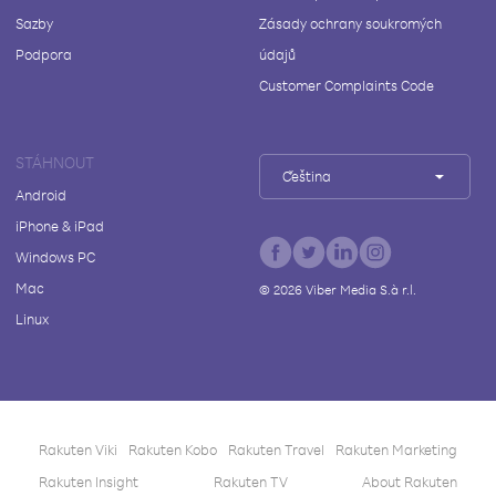
Sazby
Zásady ochrany soukromých
Podpora
údajů
Customer Complaints Code
STÁHNOUT
Čeština
Android
iPhone & iPad
Windows PC
Mac
©
2026
Viber Media S.à r.l.
Linux
Rakuten Viki
Rakuten Kobo
Rakuten Travel
Rakuten Marketing
Rakuten Insight
Rakuten TV
About Rakuten