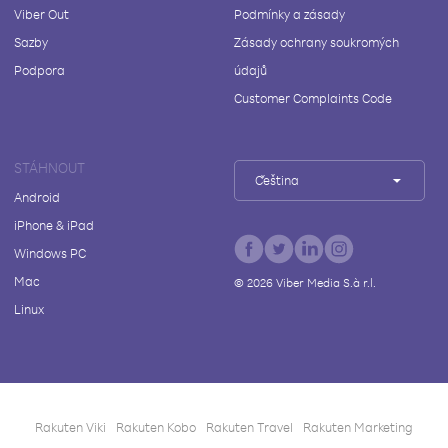
Viber Out
Podmínky a zásady
Sazby
Zásady ochrany soukromých
Podpora
údajů
Customer Complaints Code
STÁHNOUT
Čeština
Android
iPhone & iPad
Windows PC
Mac
©
2026
Viber Media S.à r.l.
Linux
Rakuten Viki
Rakuten Kobo
Rakuten Travel
Rakuten Marketing