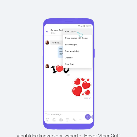
V nabídce konverzace vyberte „Hovor Viber Out“