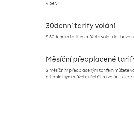
Viber.
30denní tarify volání
S 30denním tarifem můžete volat do libovolné
Měsíční předplacené tarif
S měsíčním předplaceným tarifem můžete volat
předplatným můžete ušetřit za volání, které 