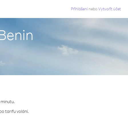
g
Přihlášení
nebo
Vytvořit účet
 Benin
a minutu.
o tarifu volání.