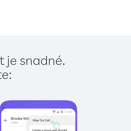
t je snadné.
te: