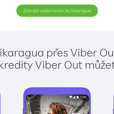
Zobrazit sazby volání do Nikaragua
ikaragua přes Viber Ou
kredity Viber Out může