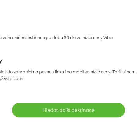
 zahraniční destinace po dobu 30 dní za nízké ceny Viber.
y
 do zahraničí na pevnou linku i na mobil za nízké ceny. Tarif si ne
už využíváte
Hledat další destinace