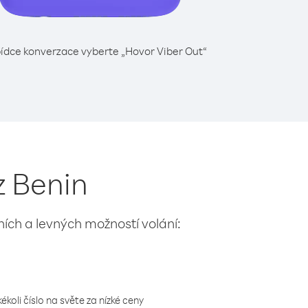
ídce konverzace vyberte „Hovor Viber Out“
z Benin
lních a levných možností volání:
koli číslo na světe za nízké ceny