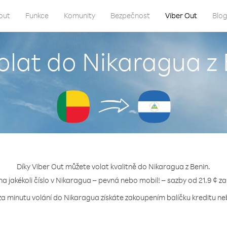
out
Funkce
Komunity
Bezpečnost
Viber Out
Blo
olat do Nikaragua z
Díky Viber Out můžete volat kvalitně do Nikaragua z Benin.
na jakékoli číslo v Nikaragua – pevná nebo mobil! – sazby od 21.9 ¢ z
za minutu volání do Nikaragua získáte zakoupením balíčku kreditu neb