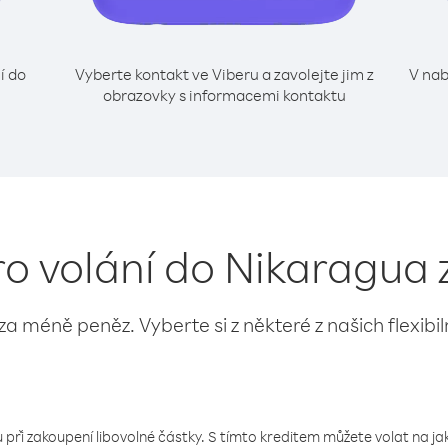
í do
Vyberte kontakt ve Viberu a zavolejte jim z
V nab
obrazovky s informacemi kontaktu
ro volání do Nikaragua 
 za méně peněz. Vyberte si z některé z našich flexibi
 při zakoupení libovolné částky. S tímto kreditem můžete volat na jaké