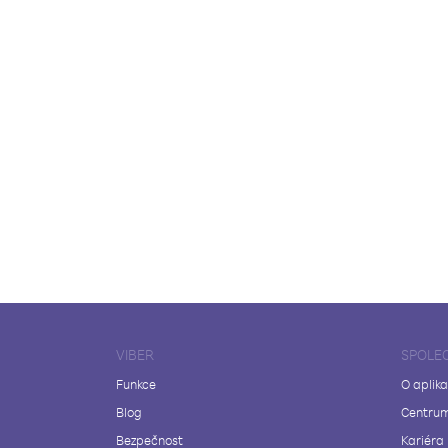
VIBER
SPOLE
Funkce
O aplika
Blog
Centrum
Bezpečnost
Kariéra