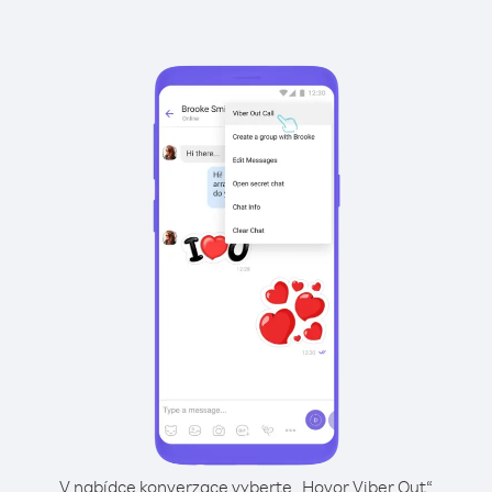
V nabídce konverzace vyberte „Hovor Viber Out“