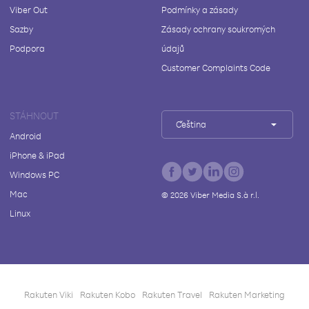
Viber Out
Podmínky a zásady
Sazby
Zásady ochrany soukromých
Podpora
údajů
Customer Complaints Code
STÁHNOUT
Čeština
Android
iPhone & iPad
Windows PC
Mac
©
2026
Viber Media S.à r.l.
Linux
Rakuten Viki
Rakuten Kobo
Rakuten Travel
Rakuten Marketing