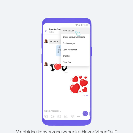
V nabídce konverzace vyberte „Hovor Viber Out“