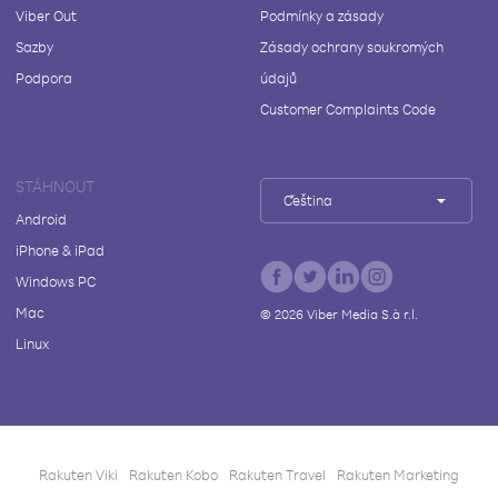
Viber Out
Podmínky a zásady
Sazby
Zásady ochrany soukromých
Podpora
údajů
Customer Complaints Code
STÁHNOUT
Čeština
Android
iPhone & iPad
Windows PC
Mac
©
2026
Viber Media S.à r.l.
Linux
Rakuten Viki
Rakuten Kobo
Rakuten Travel
Rakuten Marketing