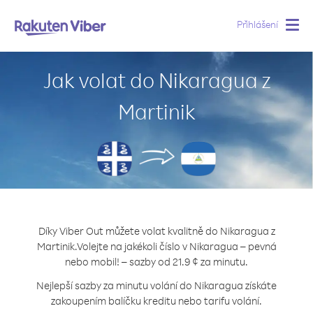
Přihlášení
Togg
navig
Jak volat do Nikaragua z
Martinik
Díky Viber Out můžete volat kvalitně do Nikaragua z
Martinik.
Volejte na jakékoli číslo v Nikaragua – pevná
nebo mobil! – sazby od 21.9 ¢ za minutu.
Nejlepší sazby za minutu volání do Nikaragua získáte
zakoupením balíčku kreditu nebo tarifu volání.