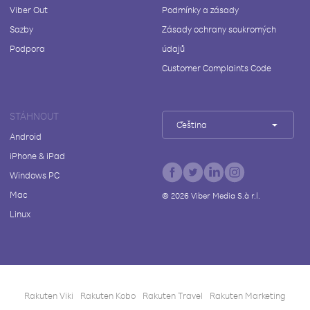
Viber Out
Podmínky a zásady
Sazby
Zásady ochrany soukromých
Podpora
údajů
Customer Complaints Code
STÁHNOUT
Čeština
Android
iPhone & iPad
Windows PC
Mac
©
2026
Viber Media S.à r.l.
Linux
Rakuten Viki
Rakuten Kobo
Rakuten Travel
Rakuten Marketing