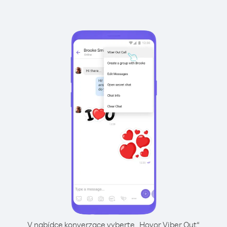
V nabídce konverzace vyberte „Hovor Viber Out“