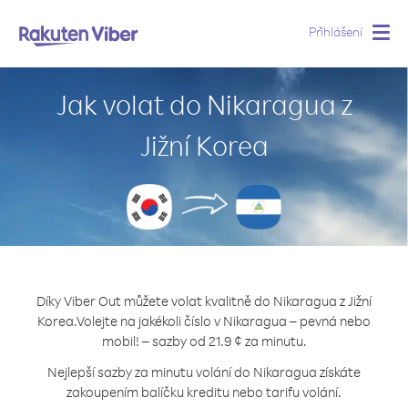
Přihlášení
Togg
navig
Jak volat do Nikaragua z
Jižní Korea
Díky Viber Out můžete volat kvalitně do Nikaragua z Jižní
Korea.
Volejte na jakékoli číslo v Nikaragua – pevná nebo
mobil! – sazby od 21.9 ¢ za minutu.
Nejlepší sazby za minutu volání do Nikaragua získáte
zakoupením balíčku kreditu nebo tarifu volání.