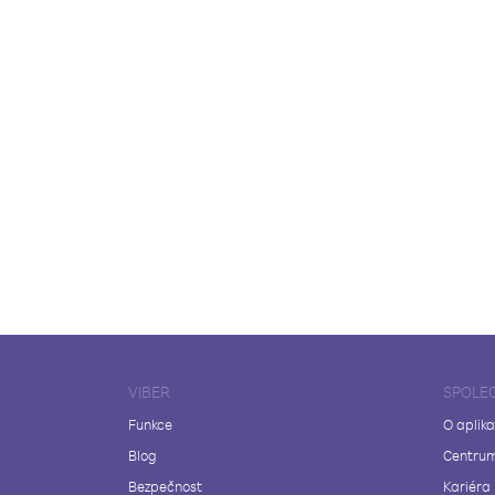
VIBER
SPOLE
Funkce
O aplika
Blog
Centrum
Bezpečnost
Kariéra