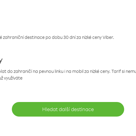
 zahraniční destinace po dobu 30 dní za nízké ceny Viber.
y
 do zahraničí na pevnou linku i na mobil za nízké ceny. Tarif si ne
už využíváte
Hledat další destinace