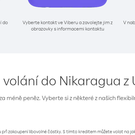
í do
Vyberte kontakt ve Viberu a zavolejte jim z
V nab
obrazovky s informacemi kontaktu
o volání do Nikaragua z
 za méně peněz. Vyberte si z některé z našich flexibi
 při zakoupení libovolné částky. S tímto kreditem můžete volat na jaké