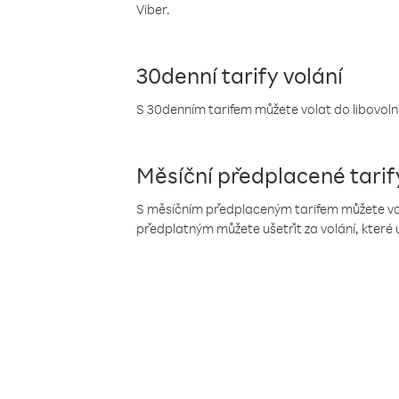
Viber.
30denní tarify volání
S 30denním tarifem můžete volat do libovolné
Měsíční předplacené tarif
S měsíčním předplaceným tarifem můžete volat
předplatným můžete ušetřit za volání, které 