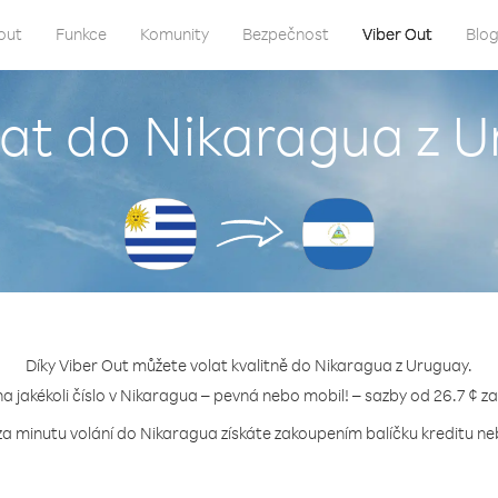
out
Funkce
Komunity
Bezpečnost
Viber Out
Blo
lat do Nikaragua z 
Díky Viber Out můžete volat kvalitně do Nikaragua z Uruguay.
na jakékoli číslo v Nikaragua – pevná nebo mobil! – sazby od 26.7 ¢ z
za minutu volání do Nikaragua získáte zakoupením balíčku kreditu neb