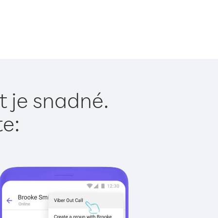
t je snadné.
te: