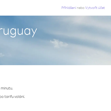
g
Přihlášení
nebo
Vytvořit účet
Uruguay
a minutu.
o tarifu volání.