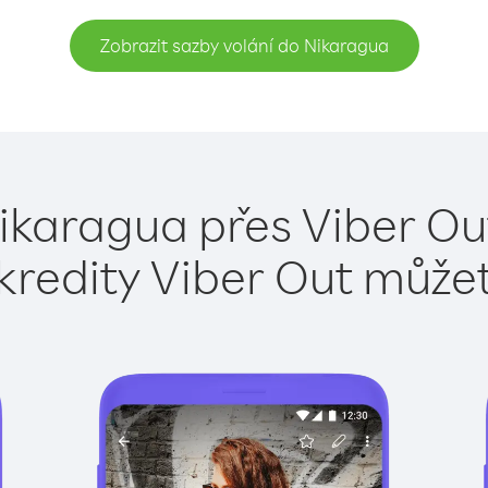
Zobrazit sazby volání do Nikaragua
ikaragua přes Viber Ou
kredity Viber Out může