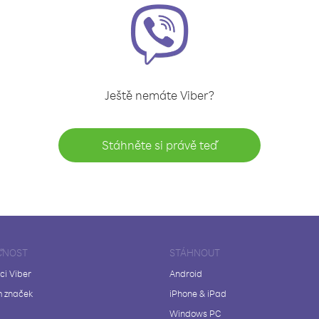
Ještě nemáte Viber?
Stáhněte si právě teď
ČNOST
STÁHNOUT
ci Viber
Android
 značek
iPhone & iPad
Windows PC