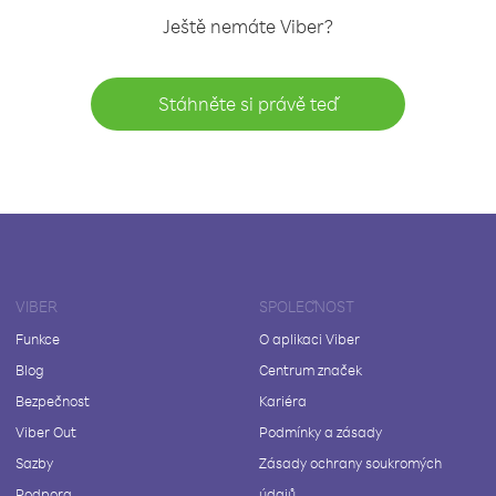
Ještě nemáte Viber?
Stáhněte si právě teď
VIBER
SPOLEČNOST
Funkce
O aplikaci Viber
Blog
Centrum značek
Bezpečnost
Kariéra
Viber Out
Podmínky a zásady
Sazby
Zásady ochrany soukromých
Podpora
údajů