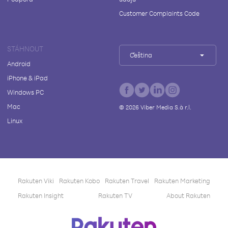
Customer Complaints Code
STÁHNOUT
Čeština
Android
iPhone & iPad
Windows PC
Mac
©
2026
Viber Media S.à r.l.
Linux
Rakuten Viki
Rakuten Kobo
Rakuten Travel
Rakuten Marketing
Rakuten Insight
Rakuten TV
About Rakuten