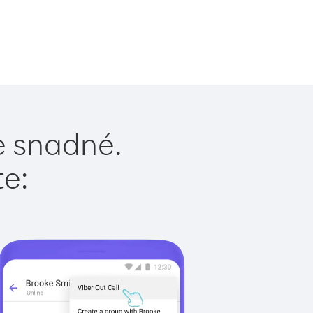
e snadné.
te: