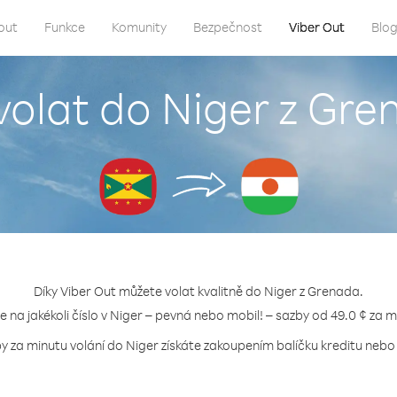
out
Funkce
Komunity
Bezpečnost
Viber Out
Blo
volat do Niger z Gr
Díky Viber Out můžete volat kvalitně do Niger z Grenada.
te na jakékoli číslo v Niger – pevná nebo mobil! – sazby od 49.0 ¢ za m
by za minutu volání do Niger získáte zakoupením balíčku kreditu nebo t