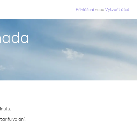
g
Přihlášení
nebo
Vytvořit účet
enada
inutu.
arifu volání.