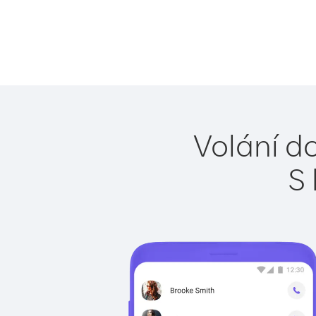
Volání d
S 