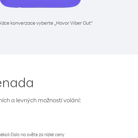
ídce konverzace vyberte „Hovor Viber Out“
renada
lních a levných možností volání:
koli číslo na světe za nízké ceny