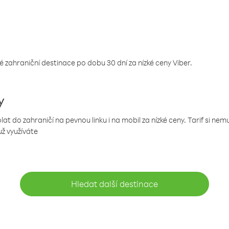
 zahraniční destinace po dobu 30 dní za nízké ceny Viber.
y
 do zahraničí na pevnou linku i na mobil za nízké ceny. Tarif si ne
už využíváte
Hledat další destinace