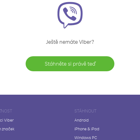
Ještě nemáte Viber?
Stáhněte si právě teď
ČNOST
STÁHNOUT
ci Viber
Android
 značek
iPhone & iPad
Windows PC