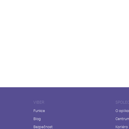
VIBER
SPOLE
Funkce
O aplika
Blog
Centrum
Bezpečnost
Kariéra