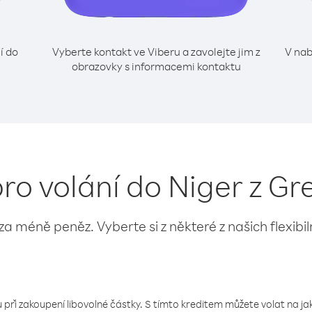
í do
Vyberte kontakt ve Viberu a zavolejte jim z
V nab
obrazovky s informacemi kontaktu
pro volání do Niger z G
 za méně peněz. Vyberte si z některé z našich flexibi
 při zakoupení libovolné částky. S tímto kreditem můžete volat na jaké