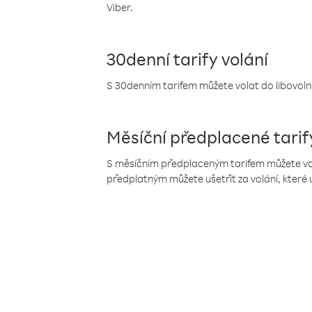
Viber.
30denní tarify volání
S 30denním tarifem můžete volat do libovolné
Měsíční předplacené tarif
S měsíčním předplaceným tarifem můžete volat
předplatným můžete ušetřit za volání, které 