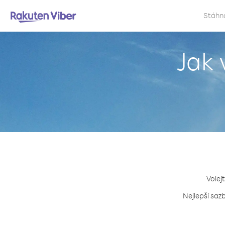
Stáhn
Jak 
Volej
Nejlepší saz