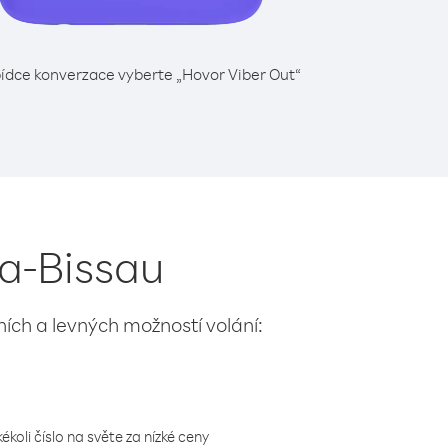
ídce konverzace vyberte „Hovor Viber Out“
ea-Bissau
lních a levných možností volání:
koli číslo na světe za nízké ceny