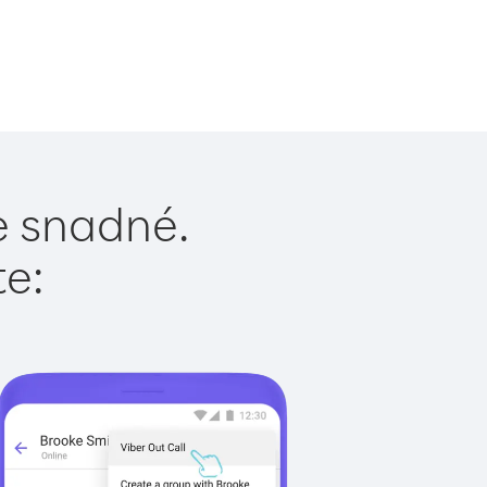
e snadné.
te: