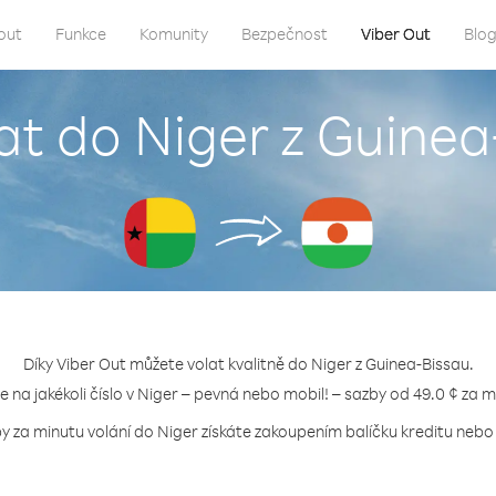
out
Funkce
Komunity
Bezpečnost
Viber Out
Blo
at do Niger z Guine
Díky Viber Out můžete volat kvalitně do Niger z Guinea-Bissau.
te na jakékoli číslo v Niger – pevná nebo mobil! – sazby od 49.0 ¢ za m
by za minutu volání do Niger získáte zakoupením balíčku kreditu nebo t