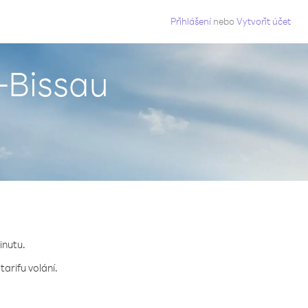
g
Přihlášení
nebo
Vytvořit účet
a-Bissau
inutu.
arifu volání.