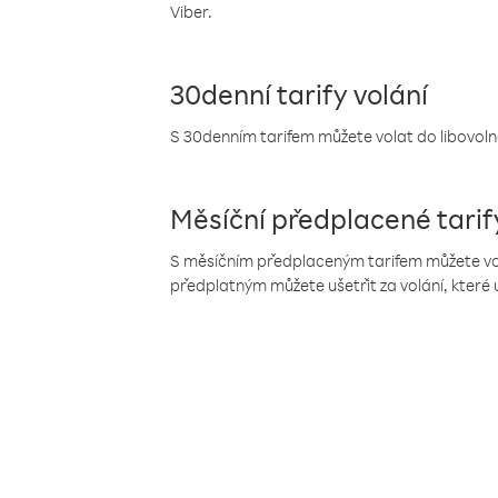
Viber.
30denní tarify volání
S 30denním tarifem můžete volat do libovolné
Měsíční předplacené tarif
S měsíčním předplaceným tarifem můžete volat
předplatným můžete ušetřit za volání, které 