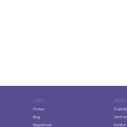
VIBER
SPOLE
Funkce
O aplika
Blog
Centrum
Bezpečnost
Kariéra