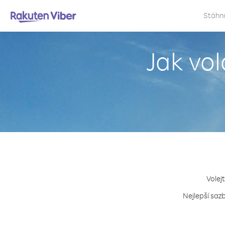
Stáhn
Jak vol
Volej
Nejlepší saz