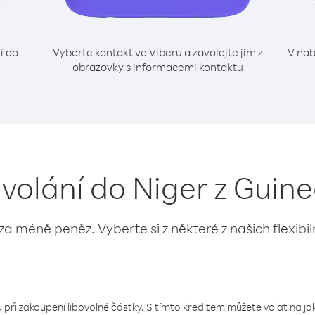
í do
Vyberte kontakt ve Viberu a zavolejte jim z
V nab
obrazovky s informacemi kontaktu
 volání do Niger z Guin
 za méně peněz. Vyberte si z některé z našich flexibi
 při zakoupení libovolné částky. S tímto kreditem můžete volat na jaké