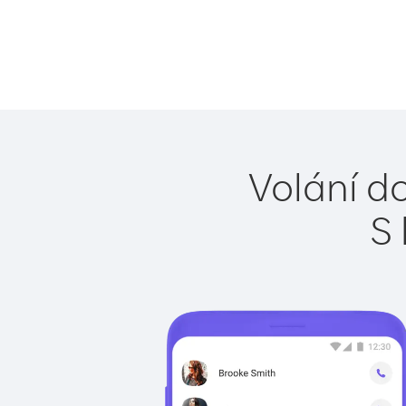
Volání d
S 