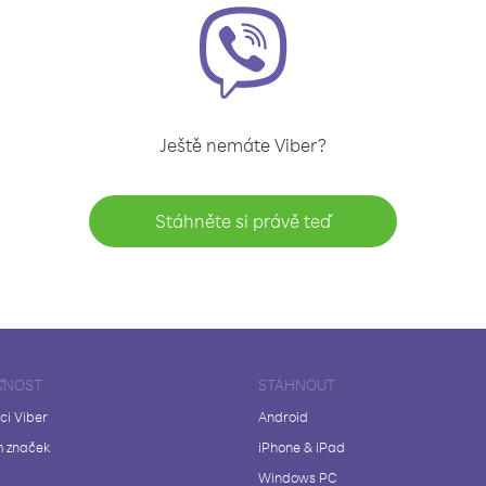
Ještě nemáte Viber?
Stáhněte si právě teď
ČNOST
STÁHNOUT
ci Viber
Android
 značek
iPhone & iPad
Windows PC