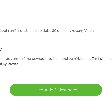
 zahraniční destinace po dobu 30 dní za nízké ceny Viber.
y
 do zahraničí na pevnou linku i na mobil za nízké ceny. Tarif si ne
už využíváte
Hledat další destinace