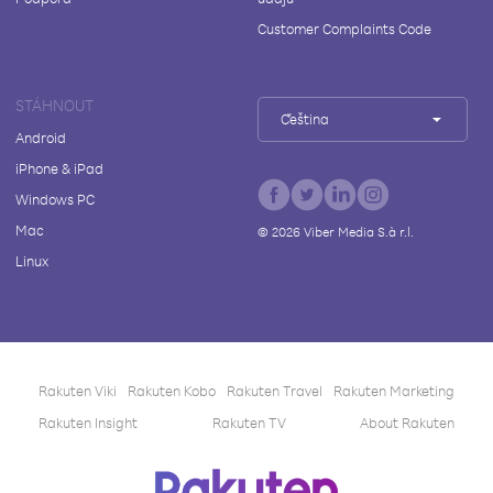
Customer Complaints Code
STÁHNOUT
Čeština
Android
iPhone & iPad
Windows PC
Mac
©
2026
Viber Media S.à r.l.
Linux
Rakuten Viki
Rakuten Kobo
Rakuten Travel
Rakuten Marketing
Rakuten Insight
Rakuten TV
About Rakuten