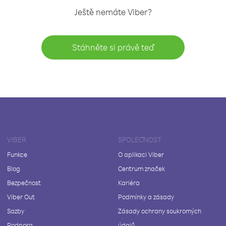
Ještě nemáte Viber?
Stáhněte si právě teď
VIBER
SPOLEČNOST
Funkce
O aplikaci Viber
Blog
Centrum značek
Bezpečnost
Kariéra
Viber Out
Podmínky a zásady
Sazby
Zásady ochrany soukromých
Podpora
údajů