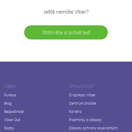
Ještě nemáte Viber?
Stáhněte si právě teď
VIBER
SPOLEČNOST
Funkce
O aplikaci Viber
Blog
Centrum značek
Bezpečnost
Kariéra
Viber Out
Podmínky a zásady
Sazby
Zásady ochrany soukromých