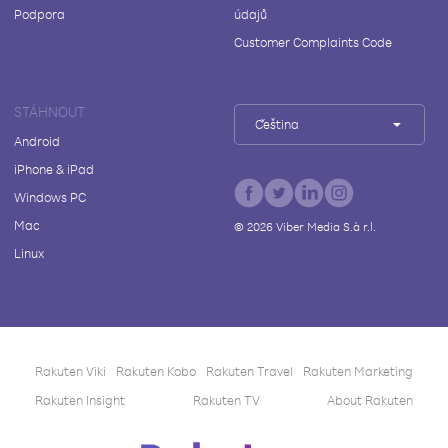
Podpora
údajů
Customer Complaints Code
STÁHNOUT
Čeština
Android
iPhone & iPad
Windows PC
Mac
©
2026
Viber Media S.à r.l.
Linux
Rakuten Viki
Rakuten Kobo
Rakuten Travel
Rakuten Marketing
Rakuten Insight
Rakuten TV
About Rakuten