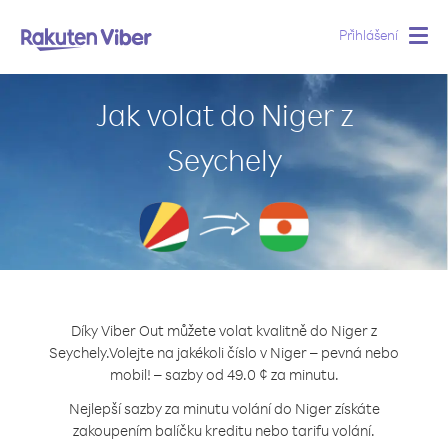
Přihlášení
Togg
navig
Jak volat do Niger z
Seychely
Díky Viber Out můžete volat kvalitně do Niger z
Seychely.
Volejte na jakékoli číslo v Niger – pevná nebo
mobil! – sazby od 49.0 ¢ za minutu.
Nejlepší sazby za minutu volání do Niger získáte
zakoupením balíčku kreditu nebo tarifu volání.