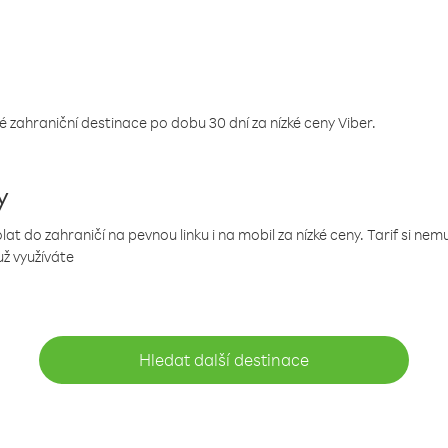
 zahraniční destinace po dobu 30 dní za nízké ceny Viber.
y
 do zahraničí na pevnou linku i na mobil za nízké ceny. Tarif si ne
už využíváte
Hledat další destinace