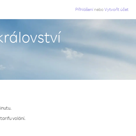
g
Přihlášení
nebo
Vytvořit účet
království
inutu.
arifu volání.