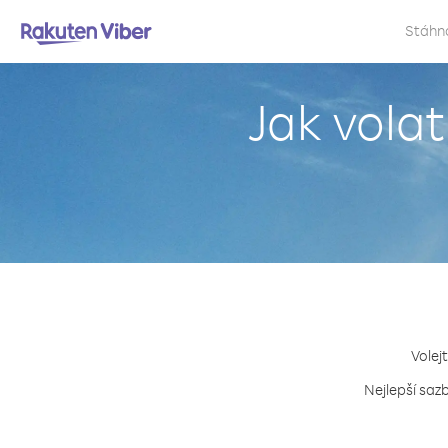
Stáhn
Jak volat
Volej
Nejlepší saz