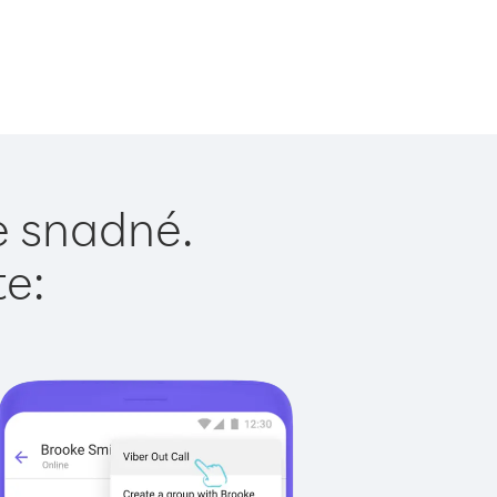
e snadné.
te: