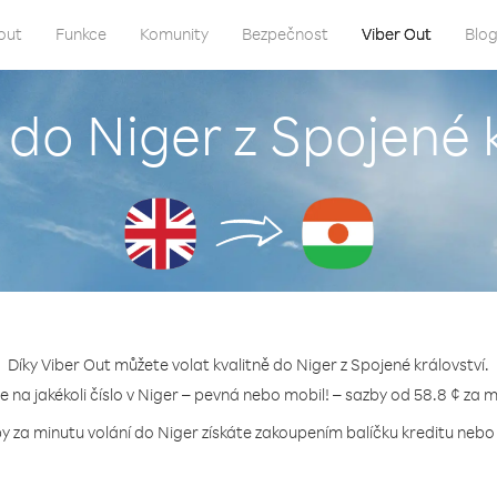
out
Funkce
Komunity
Bezpečnost
Viber Out
Blo
 do Niger z Spojené 
Díky Viber Out můžete volat kvalitně do Niger z Spojené království.
te na jakékoli číslo v Niger – pevná nebo mobil! – sazby od 58.8 ¢ za m
by za minutu volání do Niger získáte zakoupením balíčku kreditu nebo t