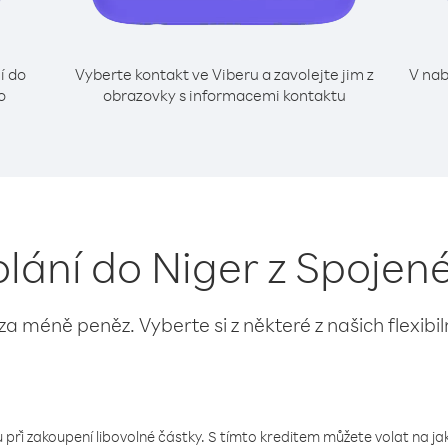
í do
Vyberte kontakt ve Viberu a zavolejte jim z
V nab
o
obrazovky s informacemi kontaktu
olání do Niger z Spojené
 za méně peněz. Vyberte si z některé z našich flexibi
 při zakoupení libovolné částky. S tímto kreditem můžete volat na jaké