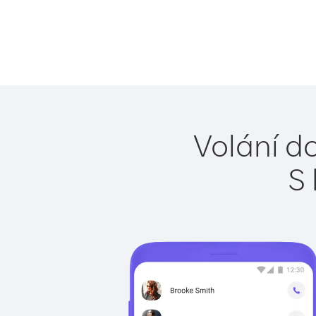
Volání d
S 