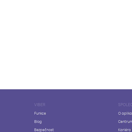
VIBER
SPOLE
Funkce
O aplika
Blog
Centrum
Bezpečnost
Kariéra