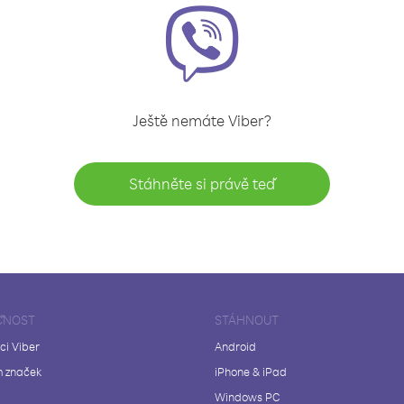
Ještě nemáte Viber?
Stáhněte si právě teď
ČNOST
STÁHNOUT
ci Viber
Android
 značek
iPhone & iPad
Windows PC