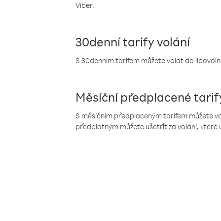
Viber.
30denní tarify volání
S 30denním tarifem můžete volat do libovolné
Měsíční předplacené tarif
S měsíčním předplaceným tarifem můžete volat
předplatným můžete ušetřit za volání, které 