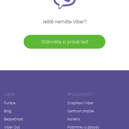
Ještě nemáte Viber?
Stáhněte si právě teď
VIBER
SPOLEČNOST
Funkce
O aplikaci Viber
Blog
Centrum značek
Bezpečnost
Kariéra
Viber Out
Podmínky a zásady