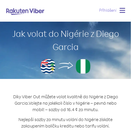
Přihlášení
Togg
navig
Jak volat do Nigérie z Diego
Garcia
Díky Viber Out můžete volat kvalitně do Nigérie z Diego
Garcia.
Volejte na jakékoli číslo v Nigérie – pevná nebo
mobil! – sazby od 16.4 ¢ za minutu.
Nejlepší sazby za minutu volání do Nigérie získáte
zakoupením balíčku kreditu nebo tarifu volání.