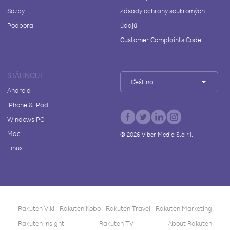
Sazby
Zásady ochrany soukromých
Podpora
údajů
Customer Complaints Code
STÁHNOUT
Čeština
Android
iPhone & iPad
Windows PC
Mac
©
2026
Viber Media S.à r.l.
Linux
Rakuten Viki
Rakuten Kobo
Rakuten Travel
Rakuten Marketing
Rakuten Insight
Rakuten TV
About Rakuten