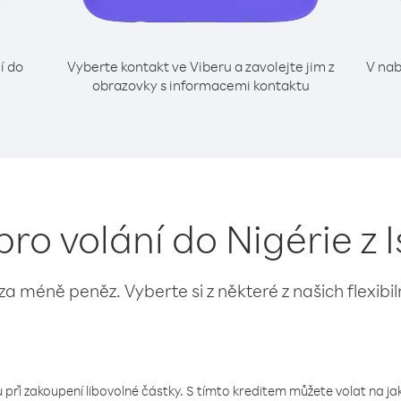
í do
Vyberte kontakt ve Viberu a zavolejte jim z
V nab
obrazovky s informacemi kontaktu
pro volání do Nigérie z 
 za méně peněz. Vyberte si z některé z našich flexibi
 při zakoupení libovolné částky. S tímto kreditem můžete volat na jaké