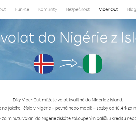
out
Funkce
Komunity
Bezpečnost
Viber Out
Blo
 volat do Nigérie z Is
Díky Viber Out můžete volat kvalitně do Nigérie z Island.
e na jakékoli číslo v Nigérie – pevná nebo mobil! – sazby od 16.4 ¢ za 
y za minutu volání do Nigérie získáte zakoupením balíčku kreditu nebo 