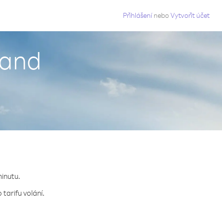
g
Přihlášení
nebo
Vytvořit účet
land
minutu.
tarifu volání.