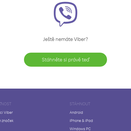
Ještě nemáte Viber?
Stáhněte si právě teď
ČNOST
STÁHNOUT
ci Viber
Android
 značek
iPhone & iPad
Windows PC