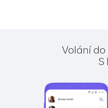
Volání do
S 