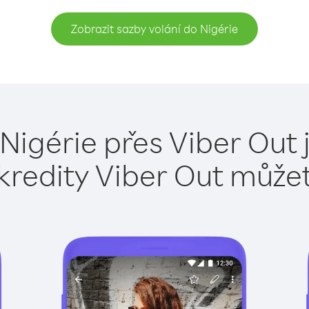
Zobrazit sazby volání do Nigérie
 Nigérie přes Viber Out 
kredity Viber Out může