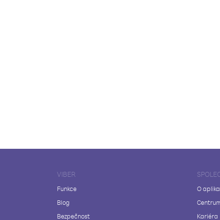
VIBER
SPOLE
Funkce
O aplika
Blog
Centrum
Bezpečnost
Kariéra