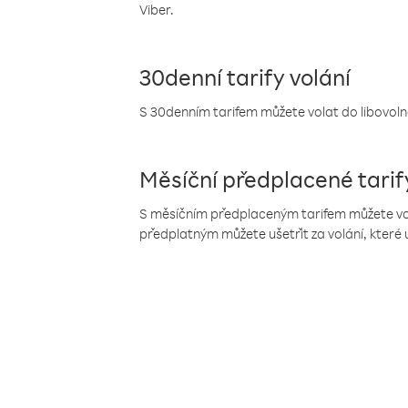
Viber.
30denní tarify volání
S 30denním tarifem můžete volat do libovolné
Měsíční předplacené tarif
S měsíčním předplaceným tarifem můžete volat
předplatným můžete ušetřit za volání, které 