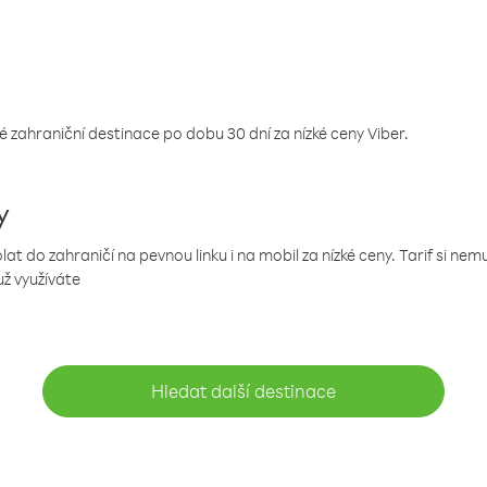
 zahraniční destinace po dobu 30 dní za nízké ceny Viber.
y
 do zahraničí na pevnou linku i na mobil za nízké ceny. Tarif si ne
už využíváte
Hledat další destinace