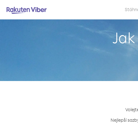
Stáhn
Jak
Volejt
Nejlepší sazb