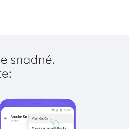
je snadné.
te: