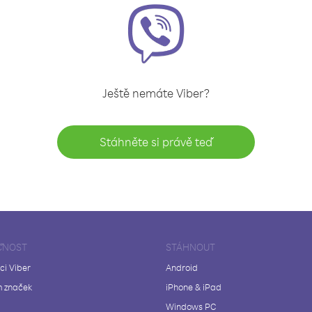
Ještě nemáte Viber?
Stáhněte si právě teď
ČNOST
STÁHNOUT
ci Viber
Android
 značek
iPhone & iPad
Windows PC