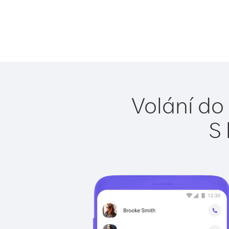
Volání do
S 