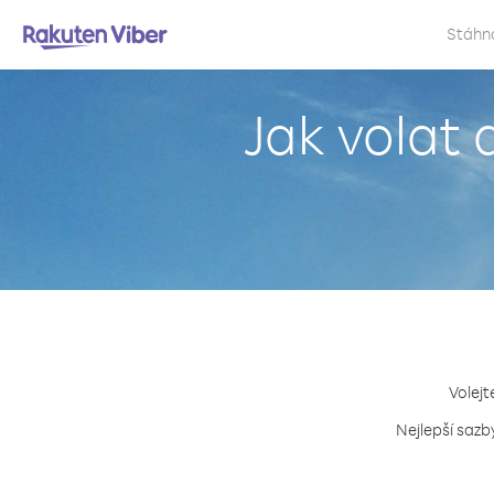
Stáhn
Jak volat 
Volejt
Nejlepší sazb