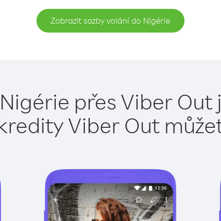
Zobrazit sazby volání do Nigérie
 Nigérie přes Viber Out 
kredity Viber Out může