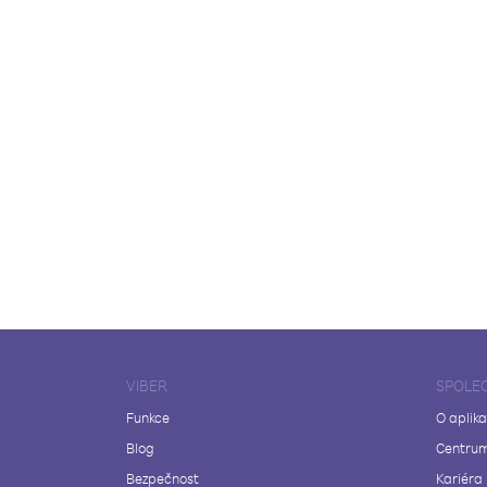
VIBER
SPOLE
Funkce
O aplika
Blog
Centrum
Bezpečnost
Kariéra