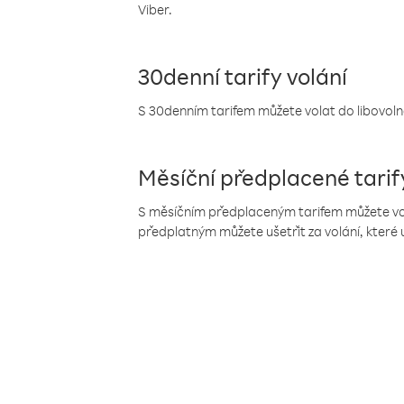
Viber.
30denní tarify volání
S 30denním tarifem můžete volat do libovolné
Měsíční předplacené tarif
S měsíčním předplaceným tarifem můžete volat
předplatným můžete ušetřit za volání, které 