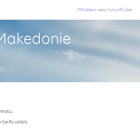
g
Přihlášení
nebo
Vytvořit účet
í Makedonie
minutu.
tarifu volání.