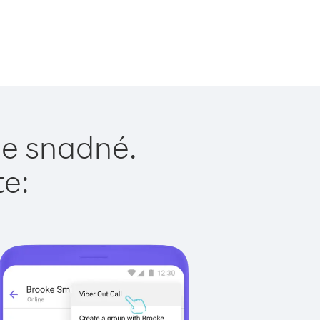
je snadné.
te: