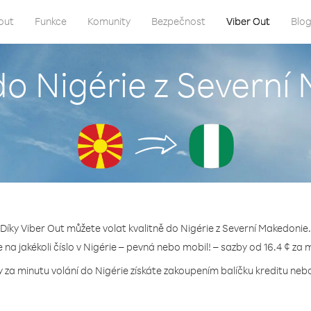
out
Funkce
Komunity
Bezpečnost
Viber Out
Blo
do Nigérie z Severn
Díky Viber Out můžete volat kvalitně do Nigérie z Severní Makedonie.
e na jakékoli číslo v Nigérie – pevná nebo mobil! – sazby od 16.4 ¢ za 
y za minutu volání do Nigérie získáte zakoupením balíčku kreditu nebo 