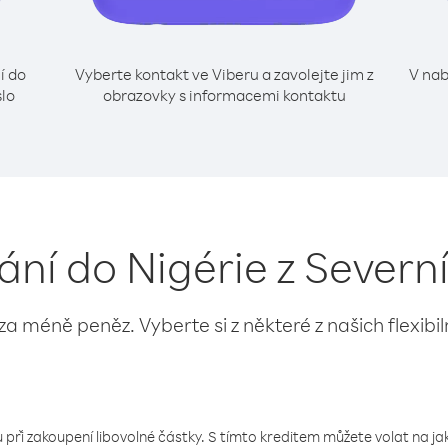
í do
Vyberte kontakt ve Viberu a zavolejte jim z
V nab
slo
obrazovky s informacemi kontaktu
lání do Nigérie z Sever
 za méně peněz. Vyberte si z některé z našich flexibi
 při zakoupení libovolné částky. S tímto kreditem můžete volat na jaké