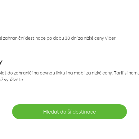
 zahraniční destinace po dobu 30 dní za nízké ceny Viber.
y
 do zahraničí na pevnou linku i na mobil za nízké ceny. Tarif si ne
už využíváte
Hledat další destinace