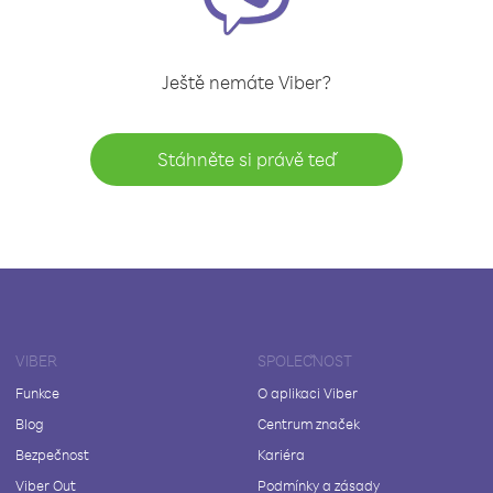
Ještě nemáte Viber?
Stáhněte si právě teď
VIBER
SPOLEČNOST
Funkce
O aplikaci Viber
Blog
Centrum značek
Bezpečnost
Kariéra
Viber Out
Podmínky a zásady