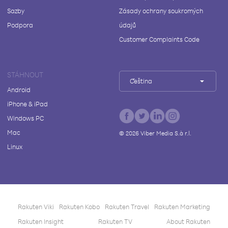
Sazby
Zásady ochrany soukromých
Podpora
údajů
Customer Complaints Code
STÁHNOUT
Čeština
Android
iPhone & iPad
Windows PC
Mac
©
2026
Viber Media S.à r.l.
Linux
Rakuten Viki
Rakuten Kobo
Rakuten Travel
Rakuten Marketing
Rakuten Insight
Rakuten TV
About Rakuten