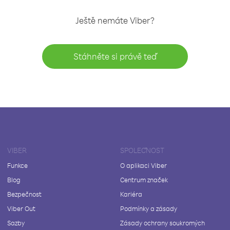
Ještě nemáte Viber?
Stáhněte si právě teď
VIBER
SPOLEČNOST
Funkce
O aplikaci Viber
Blog
Centrum značek
Bezpečnost
Kariéra
Viber Out
Podmínky a zásady
Sazby
Zásady ochrany soukromých