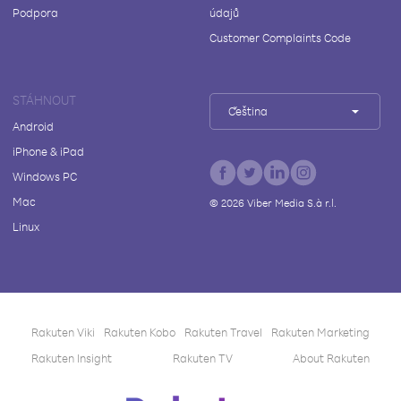
Podpora
údajů
Customer Complaints Code
STÁHNOUT
Čeština
Android
iPhone & iPad
Windows PC
Mac
©
2026
Viber Media S.à r.l.
Linux
Rakuten Viki
Rakuten Kobo
Rakuten Travel
Rakuten Marketing
Rakuten Insight
Rakuten TV
About Rakuten