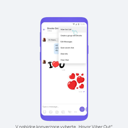
V nabídce konverzace vyberte „Hovor Viber Out“