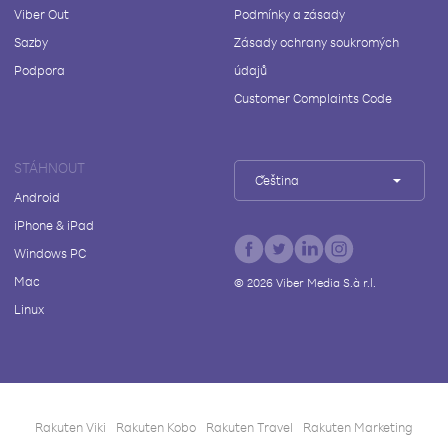
Viber Out
Podmínky a zásady
Sazby
Zásady ochrany soukromých
Podpora
údajů
Customer Complaints Code
STÁHNOUT
Čeština
Android
iPhone & iPad
Windows PC
Mac
©
2026
Viber Media S.à r.l.
Linux
Rakuten Viki
Rakuten Kobo
Rakuten Travel
Rakuten Marketing