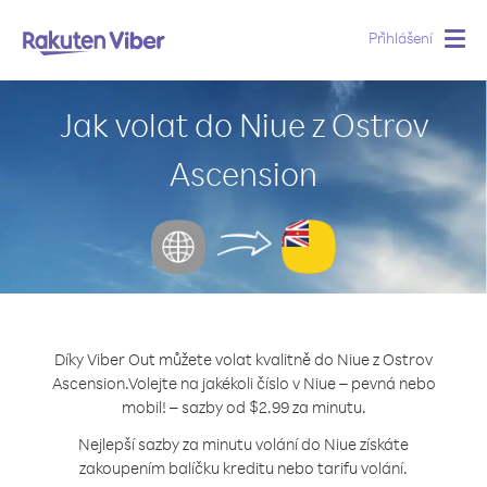
Přihlášení
Togg
navig
Jak volat do Niue z Ostrov
Ascension
Díky Viber Out můžete volat kvalitně do Niue z Ostrov
Ascension.
Volejte na jakékoli číslo v Niue – pevná nebo
mobil! – sazby od $2.99 za minutu.
Nejlepší sazby za minutu volání do Niue získáte
zakoupením balíčku kreditu nebo tarifu volání.