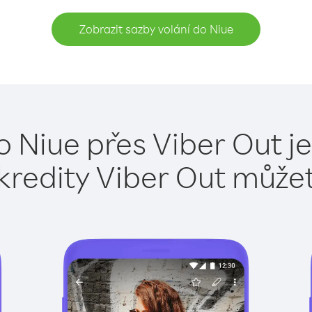
Zobrazit sazby volání do Niue
o Niue přes Viber Out j
kredity Viber Out může