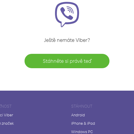
Ještě nemáte Viber?
Stáhněte si právě teď
ČNOST
STÁHNOUT
ci Viber
Android
 značek
iPhone & iPad
Windows PC