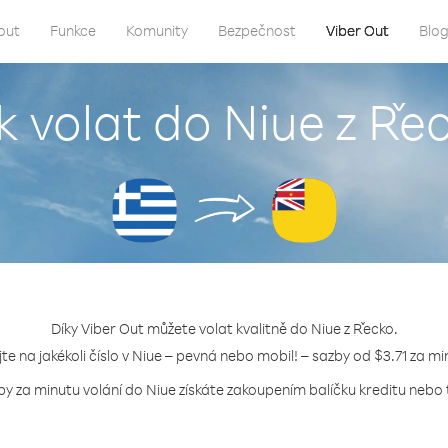
out
Funkce
Komunity
Bezpečnost
Viber Out
Blo
k volat do Niue z Ře
Díky Viber Out můžete volat kvalitně do Niue z Řecko.
jte na jakékoli číslo v Niue – pevná nebo mobil! – sazby od $3.71 za mi
by za minutu volání do Niue získáte zakoupením balíčku kreditu nebo t