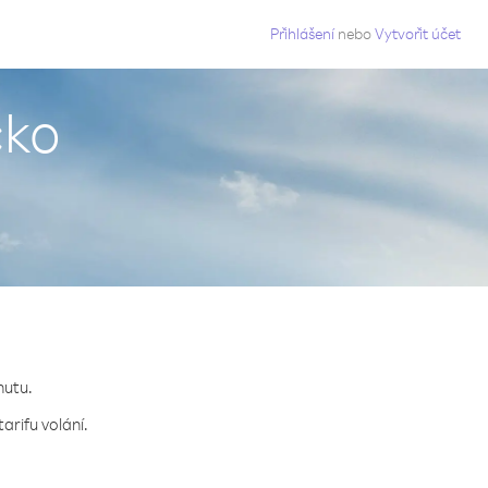
g
Přihlášení
nebo
Vytvořit účet
cko
nutu.
arifu volání.