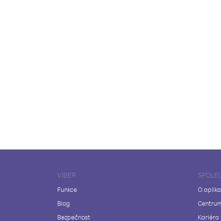
VIBER
SPOLE
Funkce
O aplika
Blog
Centrum
Bezpečnost
Kariéra