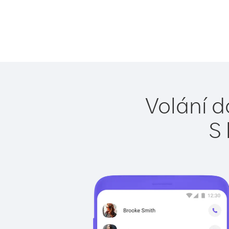
Volání d
S 