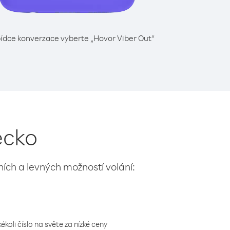
ídce konverzace vyberte „Hovor Viber Out“
ecko
lních a levných možností volání:
koli číslo na světe za nízké ceny