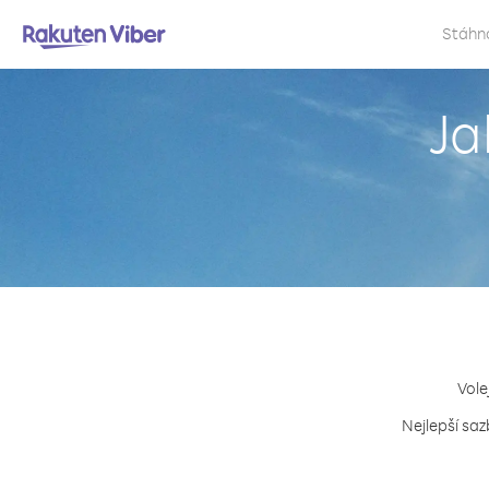
Stáhn
Ja
Vole
Nejlepší saz