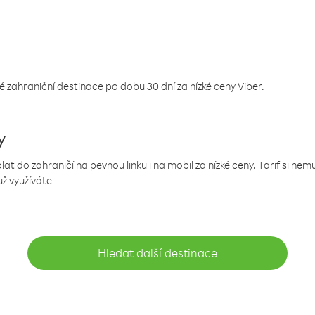
 zahraniční destinace po dobu 30 dní za nízké ceny Viber.
y
 do zahraničí na pevnou linku i na mobil za nízké ceny. Tarif si ne
už využíváte
Hledat další destinace