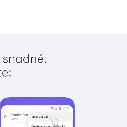
e snadné.
te: