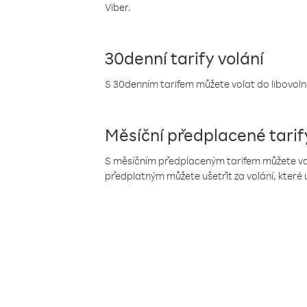
Viber.
30denní tarify volání
S 30denním tarifem můžete volat do libovolné
Měsíční předplacené tarif
S měsíčním předplaceným tarifem můžete volat
předplatným můžete ušetřit za volání, které 