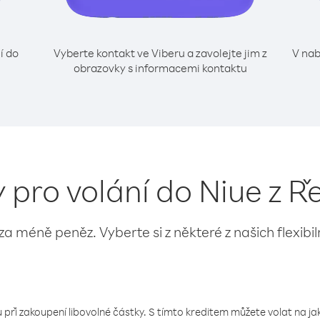
í do
Vyberte kontakt ve Viberu a zavolejte jim z
V nab
obrazovky s informacemi kontaktu
y pro volání do Niue z Ř
 za méně peněz. Vyberte si z některé z našich flexibi
 při zakoupení libovolné částky. S tímto kreditem můžete volat na jaké