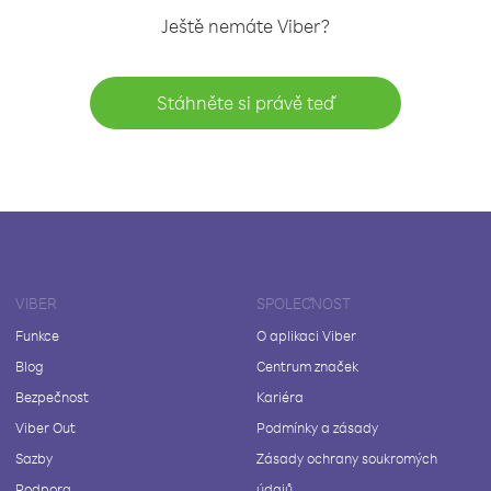
Ještě nemáte Viber?
Stáhněte si právě teď
VIBER
SPOLEČNOST
Funkce
O aplikaci Viber
Blog
Centrum značek
Bezpečnost
Kariéra
Viber Out
Podmínky a zásady
Sazby
Zásady ochrany soukromých
Podpora
údajů