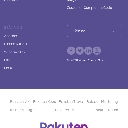
Customer Complaints Code
STÁHNOUT
Čeština
Android
iPhone & iPad
Windows PC
Mac
©
2026
Viber Media S.à r.l.
Linux
Rakuten Viki
Rakuten Kobo
Rakuten Travel
Rakuten Marketing
Rakuten Insight
Rakuten TV
About Rakuten