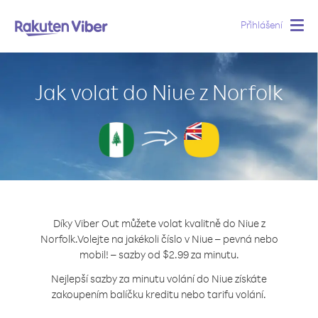
Přihlášení
Togg
navig
Jak volat do Niue z Norfolk
Díky Viber Out můžete volat kvalitně do Niue z
Norfolk.
Volejte na jakékoli číslo v Niue – pevná nebo
mobil! – sazby od $2.99 za minutu.
Nejlepší sazby za minutu volání do Niue získáte
zakoupením balíčku kreditu nebo tarifu volání.