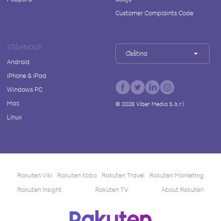
Customer Complaints Code
STÁHNOUT
Čeština
Android
iPhone & iPad
Windows PC
Mac
©
2026
Viber Media S.à r.l.
Linux
Rakuten Viki
Rakuten Kobo
Rakuten Travel
Rakuten Marketing
Rakuten Insight
Rakuten TV
About Rakuten