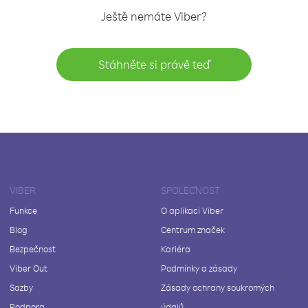
Ještě nemáte Viber?
Stáhněte si právě teď
VIBER
SPOLEČNOST
Funkce
O aplikaci Viber
Blog
Centrum značek
Bezpečnost
Kariéra
Viber Out
Podmínky a zásady
Sazby
Zásady ochrany soukromých
Podpora
údajů