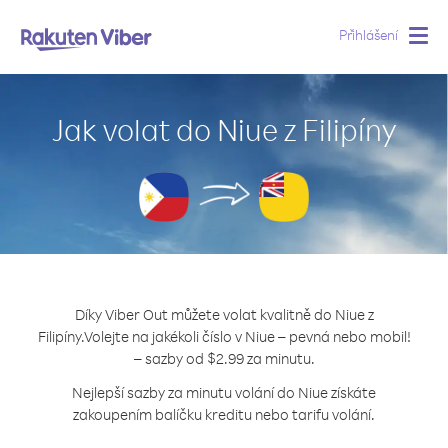
Přihlášení
Togg
navig
Jak volat do Niue z Filipíny
Díky Viber Out můžete volat kvalitně do Niue z
Filipíny.
Volejte na jakékoli číslo v Niue – pevná nebo mobil!
– sazby od $2.99 za minutu.
Nejlepší sazby za minutu volání do Niue získáte
zakoupením balíčku kreditu nebo tarifu volání.