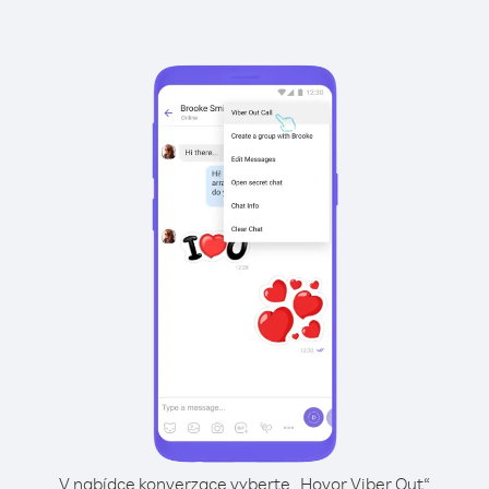
V nabídce konverzace vyberte „Hovor Viber Out“