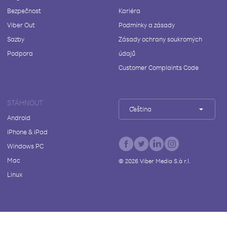
Bezpečnost
Kariéra
Viber Out
Podmínky a zásady
Sazby
Zásady ochrany soukromých
Podpora
údajů
Customer Complaints Code
STÁHNOUT
Čeština
Android
iPhone & iPad
Windows PC
Mac
©
2026
Viber Media S.à r.l.
Linux