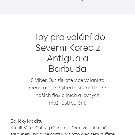
Tipy pro volání do
Severní Korea z
Antigua a
Barbuda
S Viber Out získáte více volání za
méně peněz. Vyberte si z některé z
našich flexibilních a levných
možností volání:
Balíčky kreditu
Kredit Viber Out se připíše k vašemu zůstatku při
zakoupení libovolné částky. S tímto kreditem můžete