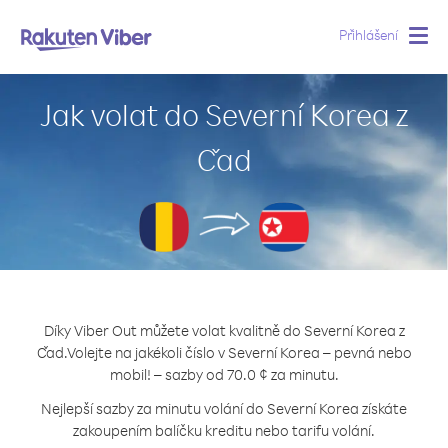
Přihlášení
Togg
navig
Jak volat do Severní Korea z
Čad
Díky Viber Out můžete volat kvalitně do Severní Korea z
Čad.
Volejte na jakékoli číslo v Severní Korea – pevná nebo
mobil! – sazby od 70.0 ¢ za minutu.
Nejlepší sazby za minutu volání do Severní Korea získáte
zakoupením balíčku kreditu nebo tarifu volání.