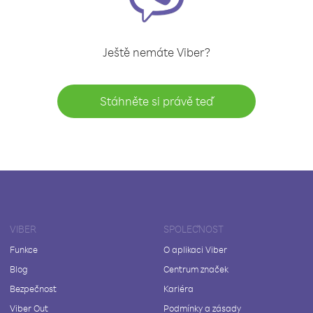
Ještě nemáte Viber?
Stáhněte si právě teď
VIBER
SPOLEČNOST
Funkce
O aplikaci Viber
Blog
Centrum značek
Bezpečnost
Kariéra
Viber Out
Podmínky a zásady