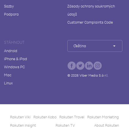
Sazby
Zásady ochrany soukromých
Podpora
údajů
Customer Complaints Code
STÁHNOUT
Čeština
Android
iPhone & iPad
Windows PC
Mac
©
2026
Viber Media S.à r.l.
Linux
Rakuten Viki
Rakuten Kobo
Rakuten Travel
Rakuten Marketing
Rakuten Insight
Rakuten TV
About Rakuten