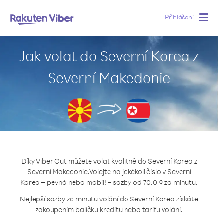
Přihlášení
Togg
navig
Jak volat do Severní Korea z
Severní Makedonie
Díky Viber Out můžete volat kvalitně do Severní Korea z
Severní Makedonie.
Volejte na jakékoli číslo v Severní
Korea – pevná nebo mobil! – sazby od 70.0 ¢ za minutu.
Nejlepší sazby za minutu volání do Severní Korea získáte
zakoupením balíčku kreditu nebo tarifu volání.