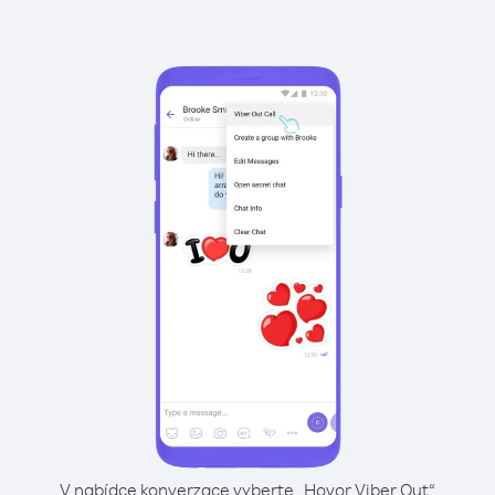
V nabídce konverzace vyberte „Hovor Viber Out“