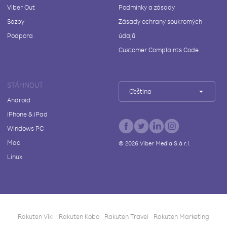
Viber Out
Podmínky a zásady
Sazby
Zásady ochrany soukromých
Podpora
údajů
Customer Complaints Code
STÁHNOUT
Čeština
Android
iPhone & iPad
Windows PC
Mac
©
2026
Viber Media S.à r.l.
Linux
Rakuten Viki
Rakuten Kobo
Rakuten Travel
Rakuten Marketing