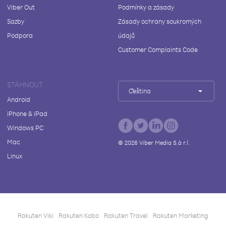
Viber Out
Podmínky a zásady
Sazby
Zásady ochrany soukromých
Podpora
údajů
Customer Complaints Code
STÁHNOUT
Čeština
Android
iPhone & iPad
Windows PC
Mac
©
2026
Viber Media S.à r.l.
Linux
Rakuten Viki
Rakuten Kobo
Rakuten Travel
Rakuten Marketing