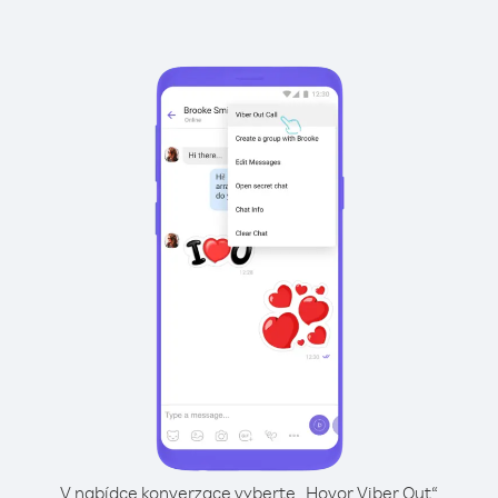
V nabídce konverzace vyberte „Hovor Viber Out“