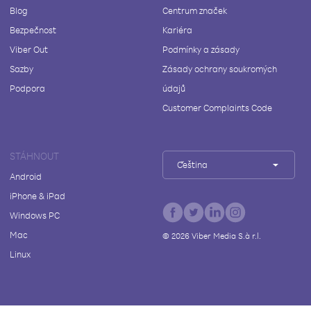
Blog
Centrum značek
Bezpečnost
Kariéra
Viber Out
Podmínky a zásady
Sazby
Zásady ochrany soukromých
Podpora
údajů
Customer Complaints Code
STÁHNOUT
Čeština
Android
iPhone & iPad
Windows PC
Mac
©
2026
Viber Media S.à r.l.
Linux