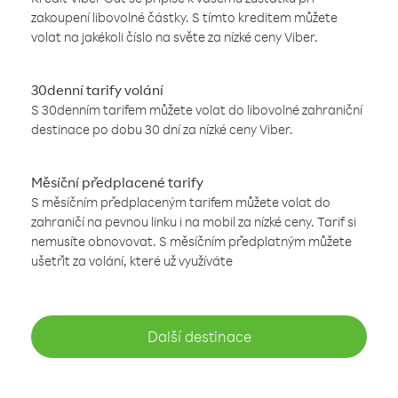
zakoupení libovolné částky. S tímto kreditem můžete
volat na jakékoli číslo na světe za nízké ceny Viber.
30denní tarify volání
S 30denním tarifem můžete volat do libovolné zahraniční
destinace po dobu 30 dní za nízké ceny Viber.
Měsíční předplacené tarify
S měsíčním předplaceným tarifem můžete volat do
zahraničí na pevnou linku i na mobil za nízké ceny. Tarif si
nemusíte obnovovat. S měsíčním předplatným můžete
ušetřit za volání, které už využíváte
Další destinace