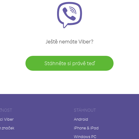
Ještě nemáte Viber?
Stáhněte si právě teď
ČNOST
STÁHNOUT
ci Viber
Android
 značek
iPhone & iPad
Windows PC