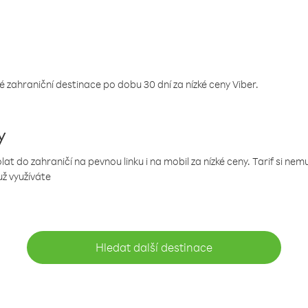
 zahraniční destinace po dobu 30 dní za nízké ceny Viber.
y
 do zahraničí na pevnou linku i na mobil za nízké ceny. Tarif si ne
už využíváte
Hledat další destinace