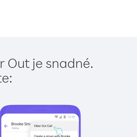
r Out je snadné.
te: