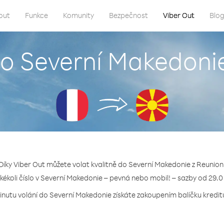
out
Funkce
Komunity
Bezpečnost
Viber Out
Blo
do Severní Makedoni
Díky Viber Out můžete volat kvalitně do Severní Makedonie z Reunion
akékoli číslo v Severní Makedonie – pevná nebo mobil! – sazby od 29.0
inutu volání do Severní Makedonie získáte zakoupením balíčku kreditu