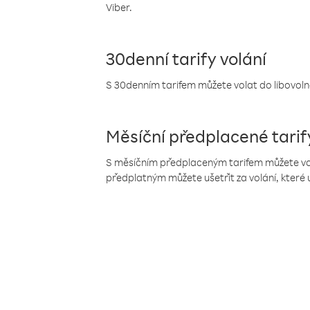
Viber.
30denní tarify volání
S 30denním tarifem můžete volat do libovolné
Měsíční předplacené tarif
S měsíčním předplaceným tarifem můžete volat
předplatným můžete ušetřit za volání, které 