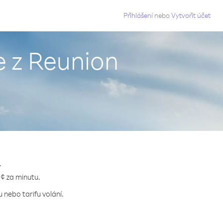
g
Přihlášení
nebo
Vytvořit účet
e z Reunion
.
 ¢ za minutu.
 nebo tarifu volání.