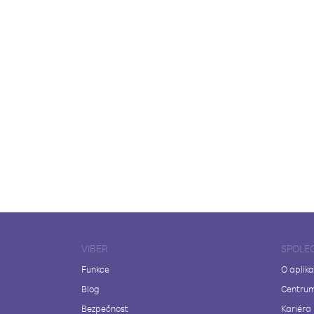
VIBER
SPOLE
Funkce
O aplika
Blog
Centrum
Bezpečnost
Kariéra