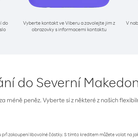
í do
Vyberte kontakt ve Viberu a zavolejte jim z
V nab
slo
obrazovky s informacemi kontaktu
lání do Severní Makedon
 za méně peněz. Vyberte si z některé z našich flexibi
 při zakoupení libovolné částky. S tímto kreditem můžete volat na jaké