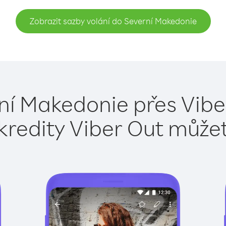
Zobrazit sazby volání do Severní Makedonie
ní Makedonie přes Vibe
kredity Viber Out může