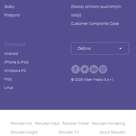
Sazby
Zásady ochrany soukromých
Podpora
údajů
Customer Complaints Code
STÁHNOUT
Čeština
Android
iPhone & iPad
Windows PC
Mac
©
2026
Viber Media S.à r.l.
Linux
Rakuten Viki
Rakuten Kobo
Rakuten Travel
Rakuten Marketing
Rakuten Insight
Rakuten TV
About Rakuten