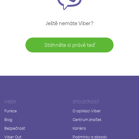
Ještě nemáte Viber?
Stáhněte si právě teď
VIBER
SPOLEČNOST
Funkce
O aplikaci Viber
Blog
Centrum značek
Bezpečnost
Kariéra
Viber Out
Podmínky a zásady