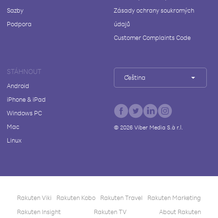
Sazby
Zásady ochrany soukromých
Podpora
údajů
Customer Complaints Code
STÁHNOUT
Čeština
Android
iPhone & iPad
Windows PC
Mac
©
2026
Viber Media S.à r.l.
Linux
Rakuten Viki
Rakuten Kobo
Rakuten Travel
Rakuten Marketing
Rakuten Insight
Rakuten TV
About Rakuten