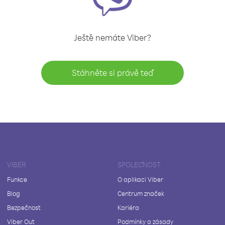
Ještě nemáte Viber?
Stáhněte si právě teď
VIBER
SPOLEČNOST
Funkce
O aplikaci Viber
Blog
Centrum značek
Bezpečnost
Kariéra
Viber Out
Podmínky a zásady