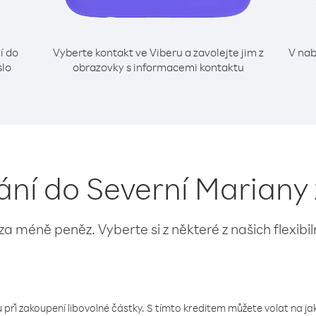
í do
Vyberte kontakt ve Viberu a zavolejte jim z
V nab
slo
obrazovky s informacemi kontaktu
lání do Severní Mariany
 za méně peněz. Vyberte si z některé z našich flexibi
 při zakoupení libovolné částky. S tímto kreditem můžete volat na jaké