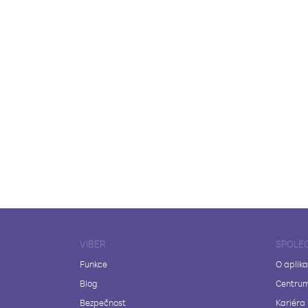
VIBER
SPOLE
Funkce
O aplika
Blog
Centrum
Bezpečnost
Kariéra