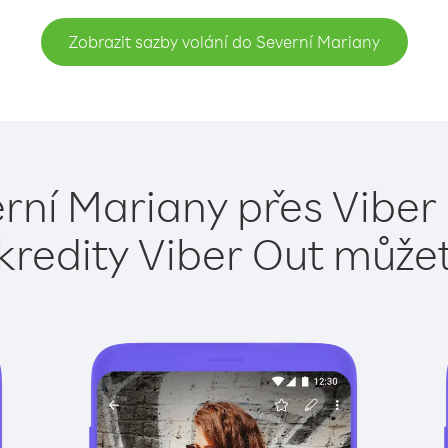
Zobrazit sazby volání do Severní Mariany
rní Mariany přes Viber
kredity Viber Out může