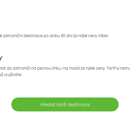
 zahraniční destinace po dobu 30 dní za nízké ceny Viber.
y
 do zahraničí na pevnou linku i na mobil za nízké ceny. Tarif si ne
už využíváte
Hledat další destinace