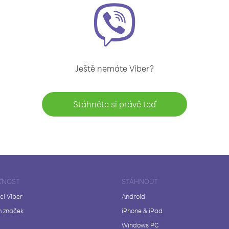
Ještě nemáte Viber?
Stáhněte si právě teď
ČNOST
STÁHNOUT
ci Viber
Android
 značek
iPhone & iPad
Windows PC