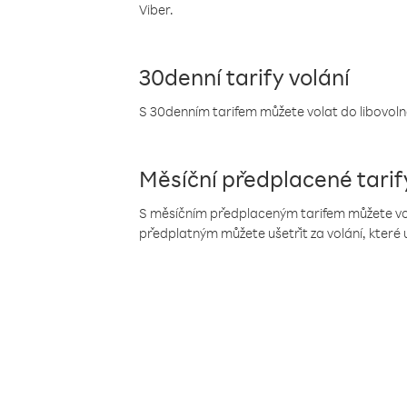
Viber.
30denní tarify volání
S 30denním tarifem můžete volat do libovolné
Měsíční předplacené tarif
S měsíčním předplaceným tarifem můžete volat
předplatným můžete ušetřit za volání, které 