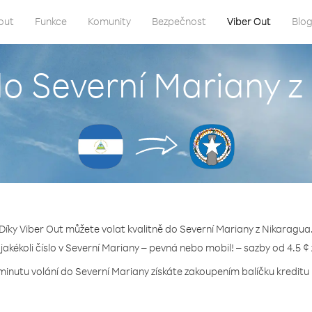
out
Funkce
Komunity
Bezpečnost
Viber Out
Blo
do Severní Mariany 
Díky Viber Out můžete volat kvalitně do Severní Mariany z Nikaragua
 jakékoli číslo v Severní Mariany – pevná nebo mobil! – sazby od 4.5 ¢
minutu volání do Severní Mariany získáte zakoupením balíčku kreditu 