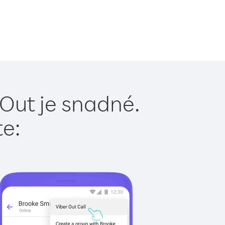
 Out je snadné.
te: