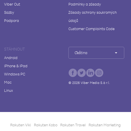
Viber Out
Podmínky a zásady
Sazby
Zásady ochrany soukromých
Podpora
údajů
Customer Complaints Code
STÁHNOUT
Čeština
Android
iPhone & iPad
Windows PC
Mac
©
2026
Viber Media S.à r.l.
Linux
Rakuten Viki
Rakuten Kobo
Rakuten Travel
Rakuten Marketing