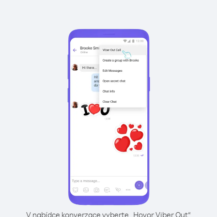
V nabídce konverzace vyberte „Hovor Viber Out“