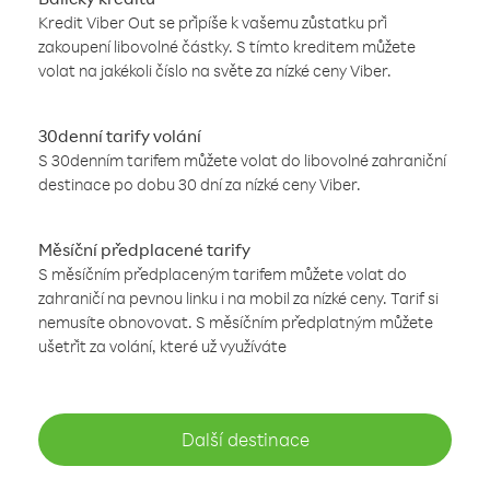
Kredit Viber Out se připíše k vašemu zůstatku při
zakoupení libovolné částky. S tímto kreditem můžete
volat na jakékoli číslo na světe za nízké ceny Viber.
30denní tarify volání
S 30denním tarifem můžete volat do libovolné zahraniční
destinace po dobu 30 dní za nízké ceny Viber.
Měsíční předplacené tarify
S měsíčním předplaceným tarifem můžete volat do
zahraničí na pevnou linku i na mobil za nízké ceny. Tarif si
nemusíte obnovovat. S měsíčním předplatným můžete
ušetřit za volání, které už využíváte
Další destinace