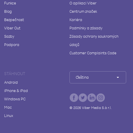
Funkce
O aplikaci Viber
Blog
Centrum značek
Bezpečnost
Kariéra
Viber Out
Podmínky a zásady
Sazby
Zásady ochrany soukromých
Podpora
údajů
Customer Complaints Code
STÁHNOUT
Čeština
Android
iPhone & iPad
Windows PC
Mac
©
2026
Viber Media S.à r.l.
Linux