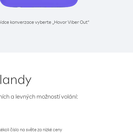
ídce konverzace vyberte „Hovor Viber Out“
Alandy
lních a levných možností volání:
koli číslo na světe za nízké ceny