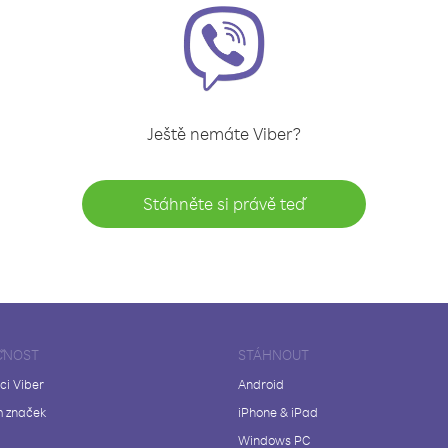
Ještě nemáte Viber?
Stáhněte si právě teď
ČNOST
STÁHNOUT
ci Viber
Android
 značek
iPhone & iPad
Windows PC