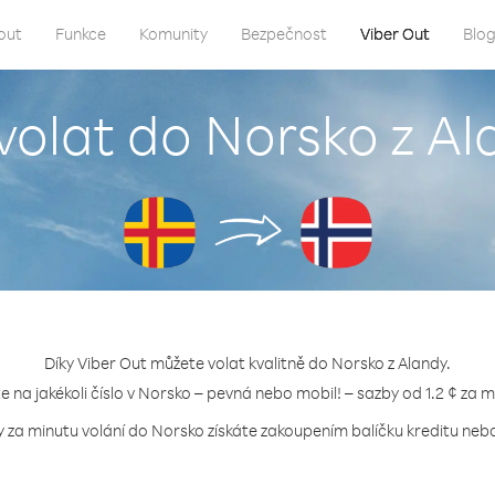
out
Funkce
Komunity
Bezpečnost
Viber Out
Blo
volat do Norsko z A
Díky Viber Out můžete volat kvalitně do Norsko z Alandy.
te na jakékoli číslo v Norsko – pevná nebo mobil! – sazby od 1.2 ¢ za m
y za minutu volání do Norsko získáte zakoupením balíčku kreditu nebo 