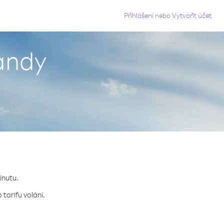
g
Přihlášení
nebo
Vytvořit účet
landy
inutu.
tarifu volání.