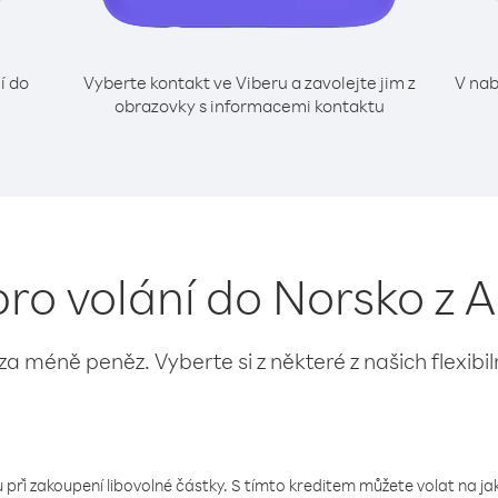
í do
Vyberte kontakt ve Viberu a zavolejte jim z
V nab
obrazovky s informacemi kontaktu
pro volání do Norsko z 
 za méně peněz. Vyberte si z některé z našich flexibi
 při zakoupení libovolné částky. S tímto kreditem můžete volat na jaké