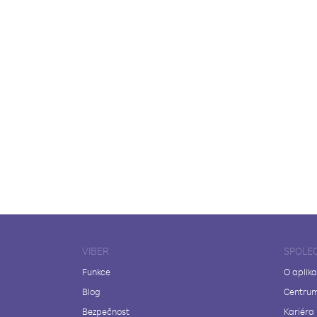
VIBER
SPOLE
Funkce
O aplika
Blog
Centrum
Bezpečnost
Kariéra