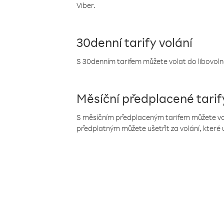
Viber.
30denní tarify volání
S 30denním tarifem můžete volat do libovolné
Měsíční předplacené tarif
S měsíčním předplaceným tarifem můžete volat
předplatným můžete ušetřit za volání, které 