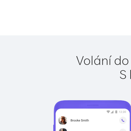
Volání do
S 