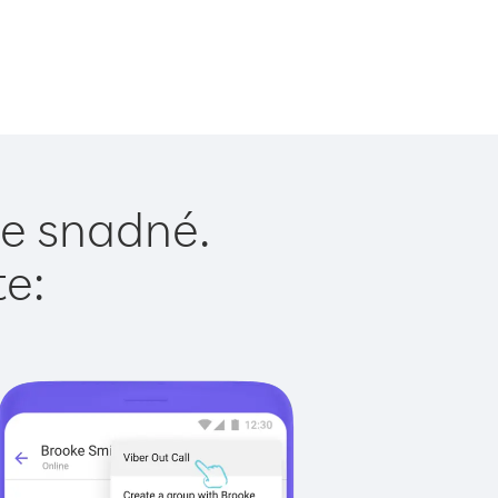
je snadné.
te: