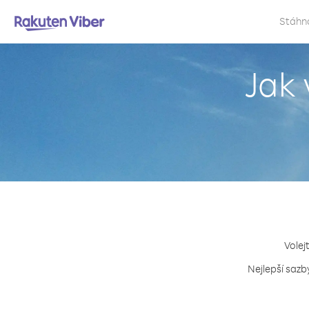
Stáhn
Jak 
Volej
Nejlepší sazb