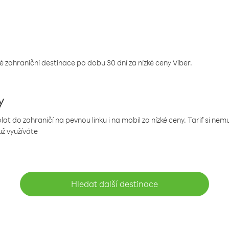
 zahraniční destinace po dobu 30 dní za nízké ceny Viber.
y
 do zahraničí na pevnou linku i na mobil za nízké ceny. Tarif si ne
už využíváte
Hledat další destinace