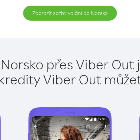
Zobrazit sazby volání do Norsko
 Norsko přes Viber Out 
kredity Viber Out může