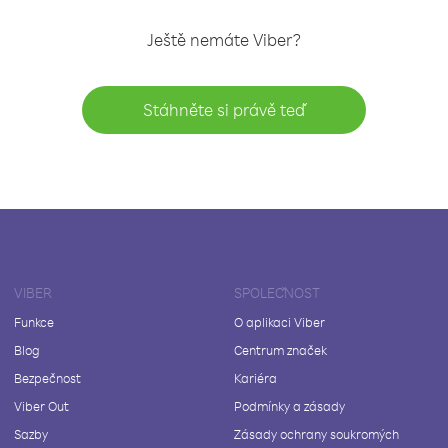
Ještě nemáte Viber?
Stáhněte si právě teď
VIBER
SPOLEČNOST
Funkce
O aplikaci Viber
Blog
Centrum značek
Bezpečnost
Kariéra
Viber Out
Podmínky a zásady
Sazby
Zásady ochrany soukromých