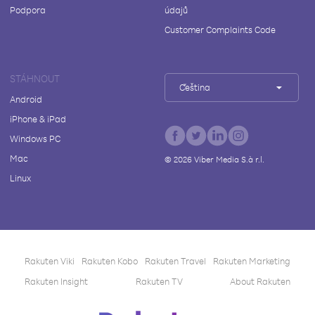
Podpora
údajů
Customer Complaints Code
STÁHNOUT
Čeština
Android
iPhone & iPad
Windows PC
Mac
©
2026
Viber Media S.à r.l.
Linux
Rakuten Viki
Rakuten Kobo
Rakuten Travel
Rakuten Marketing
Rakuten Insight
Rakuten TV
About Rakuten