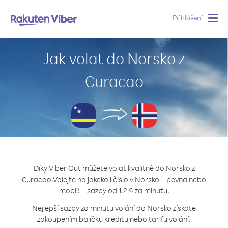
Přihlášení
Togg
navig
Jak volat do Norsko z
Curacao
Díky Viber Out můžete volat kvalitně do Norsko z
Curacao.
Volejte na jakékoli číslo v Norsko – pevná nebo
mobil! – sazby od 1.2 ¢ za minutu.
Nejlepší sazby za minutu volání do Norsko získáte
zakoupením balíčku kreditu nebo tarifu volání.