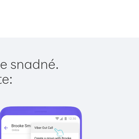
je snadné.
te: