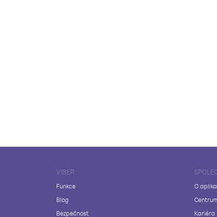
VIBER
SPOLE
Funkce
O aplika
Blog
Centrum
Bezpečnost
Kariéra