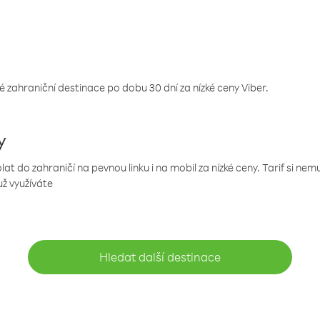
 zahraniční destinace po dobu 30 dní za nízké ceny Viber.
y
 do zahraničí na pevnou linku i na mobil za nízké ceny. Tarif si ne
už využíváte
Hledat další destinace