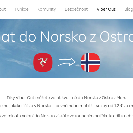
out
Funkce
Komunity
Bezpečnost
Viber Out
Blo
lat do Norsko z Ost
Díky Viber Out můžete volat kvalitně do Norsko z Ostrov Man.
te na jakékoli číslo v Norsko – pevná nebo mobil! – sazby od 1.2 ¢ za m
y za minutu volání do Norsko získáte zakoupením balíčku kreditu nebo 