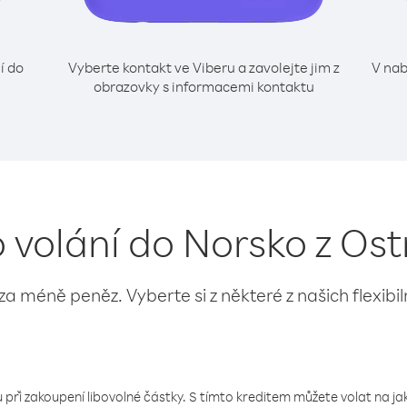
í do
Vyberte kontakt ve Viberu a zavolejte jim z
V nab
obrazovky s informacemi kontaktu
o volání do Norsko z Os
 za méně peněz. Vyberte si z některé z našich flexibi
 při zakoupení libovolné částky. S tímto kreditem můžete volat na jaké