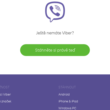
Ještě nemáte Viber?
Stáhněte si právě teď
ČNOST
STÁHNOUT
ci Viber
Android
 značek
iPhone & iPad
Windows PC