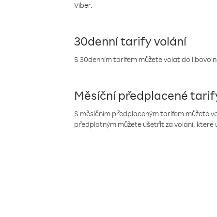
Viber.
30denní tarify volání
S 30denním tarifem můžete volat do libovolné
Měsíční předplacené tarif
S měsíčním předplaceným tarifem můžete volat
předplatným můžete ušetřit za volání, které 