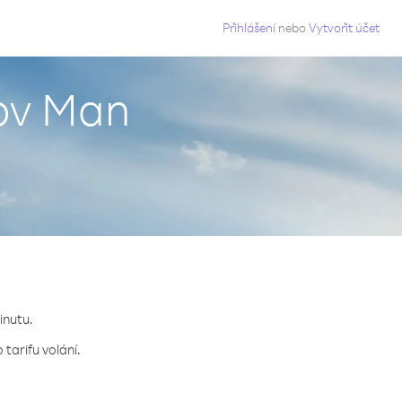
g
Přihlášení
nebo
Vytvořit účet
rov Man
inutu.
tarifu volání.