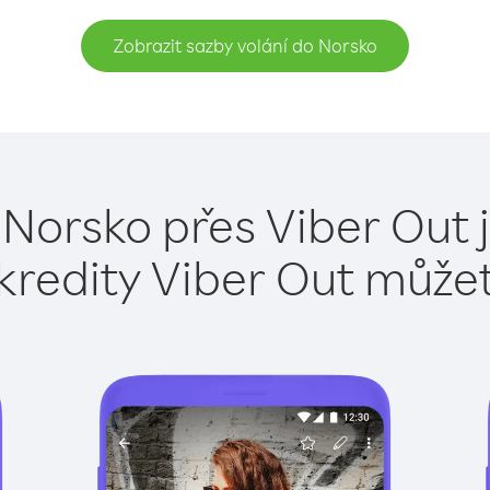
Zobrazit sazby volání do Norsko
 Norsko přes Viber Out 
kredity Viber Out může