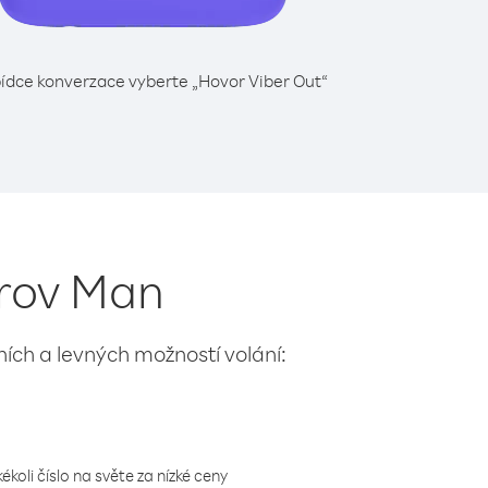
ídce konverzace vyberte „Hovor Viber Out“
trov Man
lních a levných možností volání:
koli číslo na světe za nízké ceny