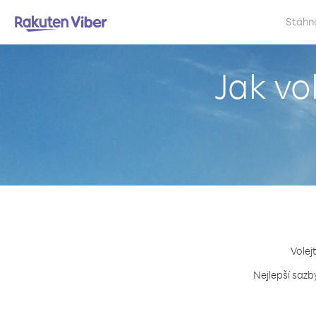
Stáhn
Jak vo
Volej
Nejlepší sazb