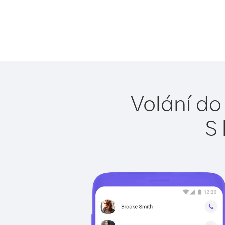
Volání do
S 