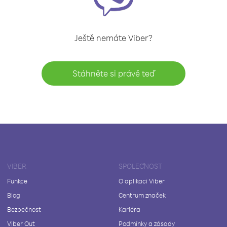
Ještě nemáte Viber?
Stáhněte si právě teď
VIBER
SPOLEČNOST
Funkce
O aplikaci Viber
Blog
Centrum značek
Bezpečnost
Kariéra
Viber Out
Podmínky a zásady