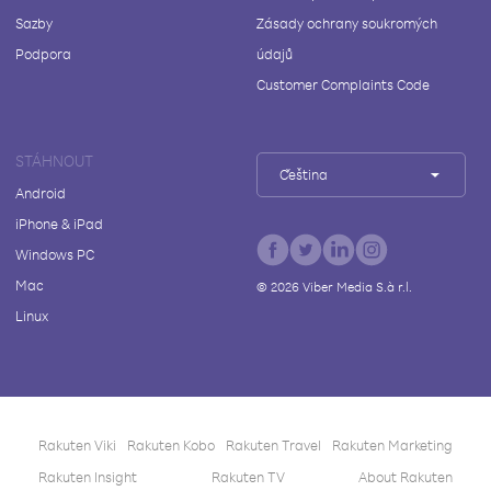
Sazby
Zásady ochrany soukromých
Podpora
údajů
Customer Complaints Code
STÁHNOUT
Čeština
Android
iPhone & iPad
Windows PC
Mac
©
2026
Viber Media S.à r.l.
Linux
Rakuten Viki
Rakuten Kobo
Rakuten Travel
Rakuten Marketing
Rakuten Insight
Rakuten TV
About Rakuten