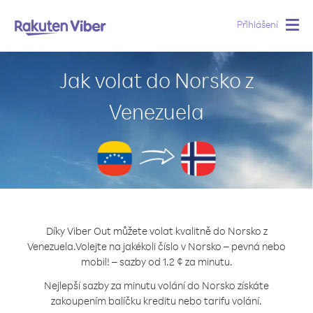
Přihlášení
Togg
navig
Jak volat do Norsko z
Venezuela
Díky Viber Out můžete volat kvalitně do Norsko z
Venezuela.
Volejte na jakékoli číslo v Norsko – pevná nebo
mobil! – sazby od 1.2 ¢ za minutu.
Nejlepší sazby za minutu volání do Norsko získáte
zakoupením balíčku kreditu nebo tarifu volání.