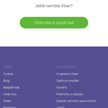
Ještě nemáte Viber?
Stáhněte si právě teď
VIBER
SPOLEČNOST
Funkce
O aplikaci Viber
Blog
Centrum značek
Bezpečnost
Kariéra
Viber Out
Podmínky a zásady
Sazby
Zásady ochrany soukromých
Podpora
údajů