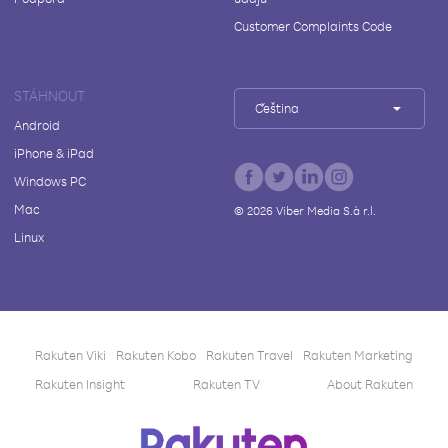
Customer Complaints Code
STÁHNOUT
Čeština
Android
iPhone & iPad
Windows PC
Mac
©
2026
Viber Media S.à r.l.
Linux
Rakuten Viki
Rakuten Kobo
Rakuten Travel
Rakuten Marketing
Rakuten Insight
Rakuten TV
About Rakuten