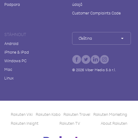
Podpora
údajů
Customer Complaints Code
STÁHNOUT
Čeština
Android
iPhone & iPad
Windows PC
Mac
©
2026
Viber Media S.à r.l.
Linux
Rakuten Viki
Rakuten Kobo
Rakuten Travel
Rakuten Marketing
Rakuten Insight
Rakuten TV
About Rakuten