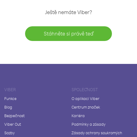
Ještě nemáte Viber?
Stáhněte si právě teď
VIBER
SPOLEČNOST
Funkce
O aplikaci Viber
Blog
Centrum značek
Bezpečnost
Kariéra
Viber Out
Podmínky a zásady
Sazby
Zásady ochrany soukromých