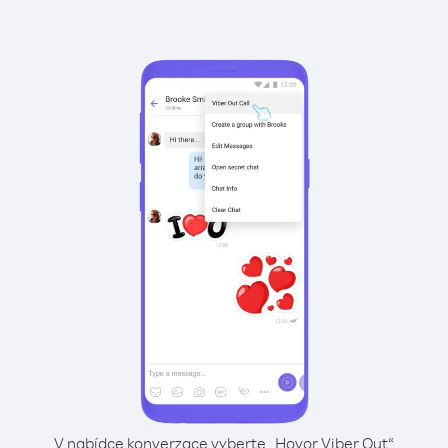
V nabídce konverzace vyberte „Hovor Viber Out“