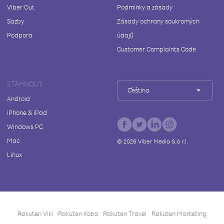
Viber Out
Podmínky a zásady
Sazby
Zásady ochrany soukromých
Podpora
údajů
Customer Complaints Code
STÁHNOUT
Čeština
Android
iPhone & iPad
Windows PC
Mac
©
2026
Viber Media S.à r.l.
Linux
Rakuten Viki
Rakuten Kobo
Rakuten Travel
Rakuten Marketing