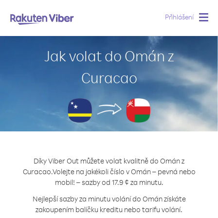
Přihlášení
Togg
navig
Jak volat do Omán z
Curacao
Díky Viber Out můžete volat kvalitně do Omán z
Curacao.
Volejte na jakékoli číslo v Omán – pevná nebo
mobil! – sazby od 17.9 ¢ za minutu.
Nejlepší sazby za minutu volání do Omán získáte
zakoupením balíčku kreditu nebo tarifu volání.