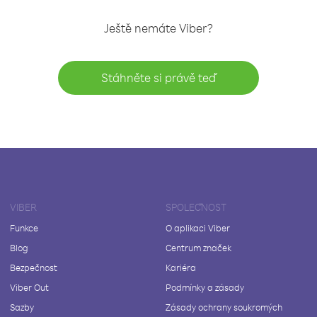
Ještě nemáte Viber?
Stáhněte si právě teď
VIBER
SPOLEČNOST
Funkce
O aplikaci Viber
Blog
Centrum značek
Bezpečnost
Kariéra
Viber Out
Podmínky a zásady
Sazby
Zásady ochrany soukromých