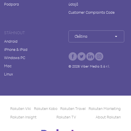
Podpora
údajů
Customer Complaints Code
STÁHNOUT
Čeština
Android
iPhone & iPad
Windows PC
Mac
©
2026
Viber Media S.à r.l.
Linux
Rakuten Viki
Rakuten Kobo
Rakuten Travel
Rakuten Marketing
Rakuten Insight
Rakuten TV
About Rakuten