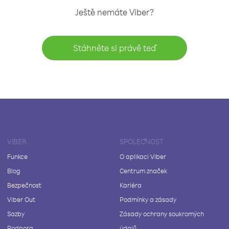
Ještě nemáte Viber?
Stáhněte si právě teď
VIBER
SPOLEČNOST
Funkce
O aplikaci Viber
Blog
Centrum značek
Bezpečnost
Kariéra
Viber Out
Podmínky a zásady
Sazby
Zásady ochrany soukromých
Podpora
údajů