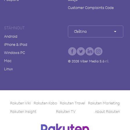
Customer Complaints Code
STÁHNOUT
Čeština
Android
iPhone & iPad
Windows PC
Mac
©
2026
Viber Media S.à r.l.
Linux
Rakuten Viki
Rakuten Kobo
Rakuten Travel
Rakuten Marketing
Rakuten Insight
Rakuten TV
About Rakuten