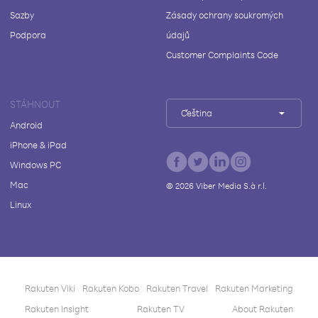
Sazby
Zásady ochrany soukromých
Podpora
údajů
Customer Complaints Code
STÁHNOUT
Čeština
Android
iPhone & iPad
Windows PC
Mac
©
2026
Viber Media S.à r.l.
Linux
Rakuten Viki
Rakuten Kobo
Rakuten Travel
Rakuten Marketing
Rakuten Insight
Rakuten TV
About Rakuten