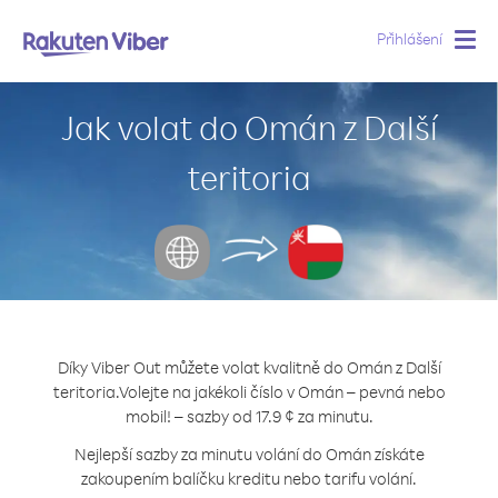
Přihlášení
Togg
navig
Jak volat do Omán z Další
teritoria
Díky Viber Out můžete volat kvalitně do Omán z Další
teritoria.
Volejte na jakékoli číslo v Omán – pevná nebo
mobil! – sazby od 17.9 ¢ za minutu.
Nejlepší sazby za minutu volání do Omán získáte
zakoupením balíčku kreditu nebo tarifu volání.