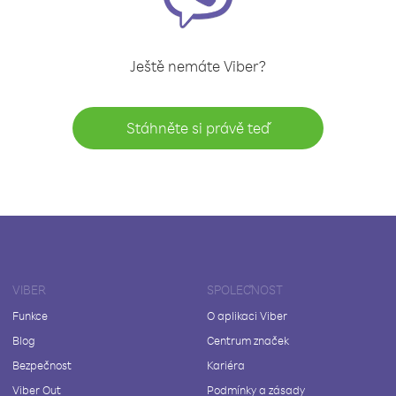
Ještě nemáte Viber?
Stáhněte si právě teď
VIBER
SPOLEČNOST
Funkce
O aplikaci Viber
Blog
Centrum značek
Bezpečnost
Kariéra
Viber Out
Podmínky a zásady