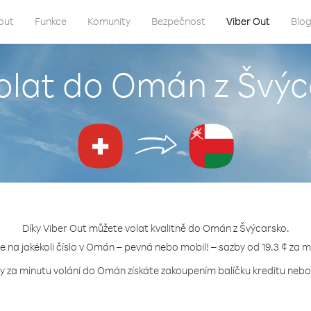
out
Funkce
Komunity
Bezpečnost
Viber Out
Blo
olat do Omán z Švý
Díky Viber Out můžete volat kvalitně do Omán z Švýcarsko.
te na jakékoli číslo v Omán – pevná nebo mobil! – sazby od 19.3 ¢ za m
y za minutu volání do Omán získáte zakoupením balíčku kreditu nebo 