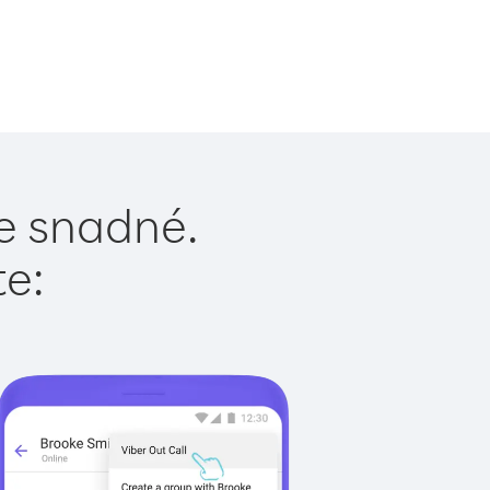
e snadné.
te: