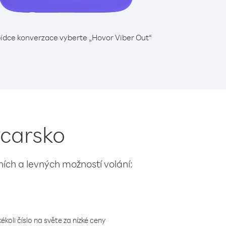
ídce konverzace vyberte „Hovor Viber Out“
ýcarsko
lních a levných možností volání:
koli číslo na světe za nízké ceny