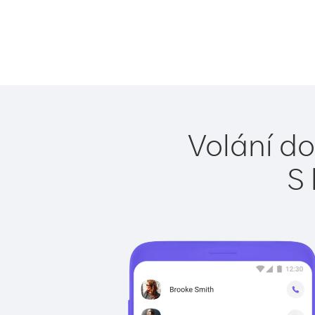
Volání d
S 