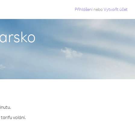
g
Přihlášení
nebo
Vytvořit účet
carsko
inutu.
tarifu volání.