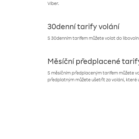
Viber.
30denní tarify volání
S 30denním tarifem můžete volat do libovolné
Měsíční předplacené tarif
S měsíčním předplaceným tarifem můžete volat
předplatným můžete ušetřit za volání, které 