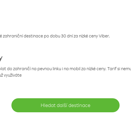
 zahraniční destinace po dobu 30 dní za nízké ceny Viber.
y
 do zahraničí na pevnou linku i na mobil za nízké ceny. Tarif si ne
už využíváte
Hledat další destinace