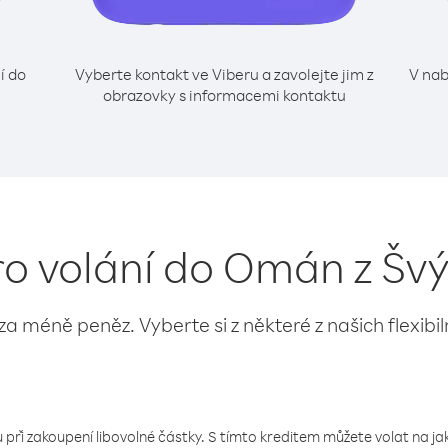
í do
Vyberte kontakt ve Viberu a zavolejte jim z
V nab
obrazovky s informacemi kontaktu
ro volání do Omán z Šv
 za méně peněz. Vyberte si z některé z našich flexibi
 při zakoupení libovolné částky. S tímto kreditem můžete volat na jaké