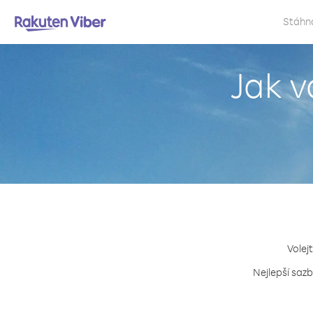
Stáhn
Jak v
Volej
Nejlepší sazb