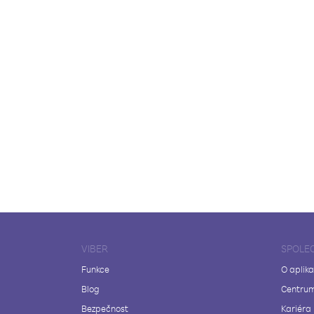
VIBER
SPOLE
Funkce
O aplika
Blog
Centrum
Bezpečnost
Kariéra