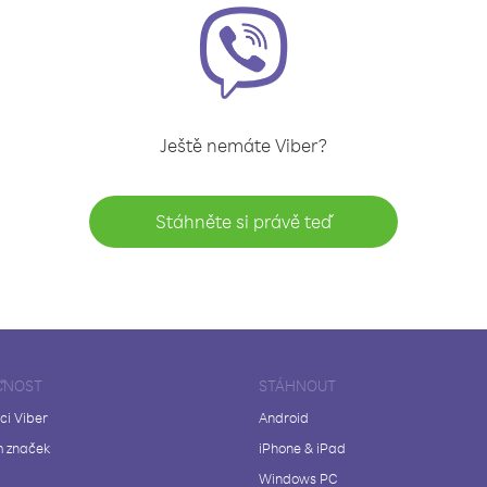
Ještě nemáte Viber?
Stáhněte si právě teď
ČNOST
STÁHNOUT
ci Viber
Android
 značek
iPhone & iPad
Windows PC