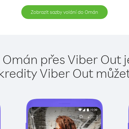
Zobrazit sazby volání do Omán
o Omán přes Viber Out j
kredity Viber Out může