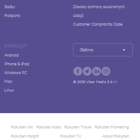
Sazby
Zásady ochrany soukromých
Podpora
údajů
Customer Complaints Code
STÁHNOUT
Čeština
Android
iPhone & iPad
Windows PC
Mac
©
2026
Viber Media S.à r.l.
Linux
Rakuten Viki
Rakuten Kobo
Rakuten Travel
Rakuten Marketing
Rakuten Insight
Rakuten TV
About Rakuten