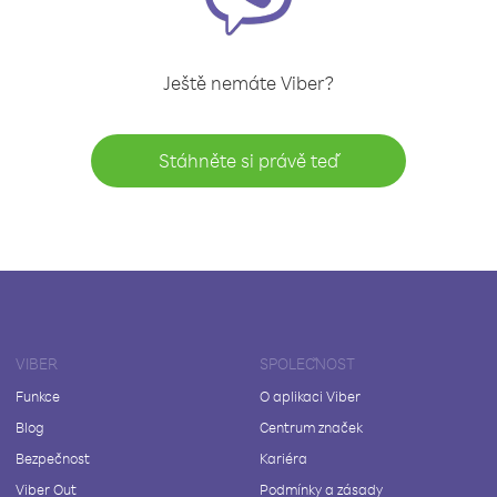
Ještě nemáte Viber?
Stáhněte si právě teď
VIBER
SPOLEČNOST
Funkce
O aplikaci Viber
Blog
Centrum značek
Bezpečnost
Kariéra
Viber Out
Podmínky a zásady