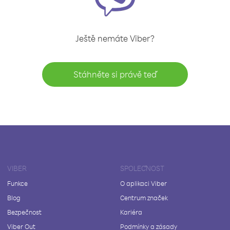
Ještě nemáte Viber?
Stáhněte si právě teď
VIBER
SPOLEČNOST
Funkce
O aplikaci Viber
Blog
Centrum značek
Bezpečnost
Kariéra
Viber Out
Podmínky a zásady