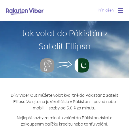
Přihlášení
Togg
navig
Jak volat do Pákistán z
Satelit Ellipso
Díky Viber Out můžete volat kvalitně do Pákistán z Satelit
Ellipso.
Volejte na jakékoli číslo v Pákistán – pevná nebo
mobil! – sazby od 5.0 ¢ za minutu.
Nejlepší sazby za minutu volání do Pákistán získáte
zakoupením balíčku kreditu nebo tarifu volání.