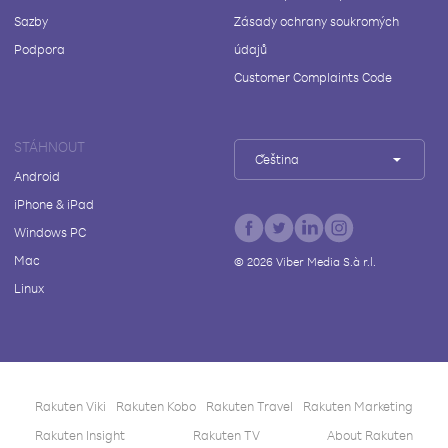
Sazby
Zásady ochrany soukromých
Podpora
údajů
Customer Complaints Code
STÁHNOUT
Čeština
Android
iPhone & iPad
Windows PC
Mac
©
2026
Viber Media S.à r.l.
Linux
Rakuten Viki
Rakuten Kobo
Rakuten Travel
Rakuten Marketing
Rakuten Insight
Rakuten TV
About Rakuten