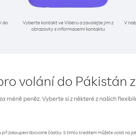
í do
Vyberte kontakt ve Viberu a zavolejte jim z
V nab
obrazovky s informacemi kontaktu
pro volání do Pákistán z
 za méně peněz. Vyberte si z některé z našich flexibi
 při zakoupení libovolné částky. S tímto kreditem můžete volat na jaké