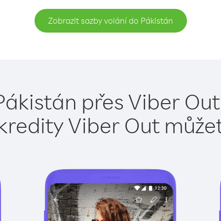
Zobrazit sazby volání do Pákistán
Pákistán přes Viber Out
kredity Viber Out může