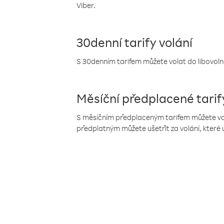
Viber.
30denní tarify volání
S 30denním tarifem můžete volat do libovolné
Měsíční předplacené tarif
S měsíčním předplaceným tarifem můžete volat
předplatným můžete ušetřit za volání, které 