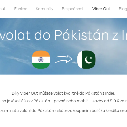
out
Funkce
Komunity
Bezpečnost
Viber Out
Blo
volat do Pákistán z 
Díky Viber Out můžete volat kvalitně do Pákistán z Indie.
e na jakékoli číslo v Pákistán – pevná nebo mobil! – sazby od 5.0 ¢ za 
 za minutu volání do Pákistán získáte zakoupením balíčku kreditu nebo