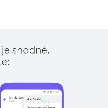
 je snadné.
te: