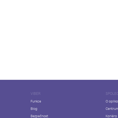
VIBER
SPOLE
Funkce
O aplika
Blog
Centrum
Bezpečnost
Kariéra