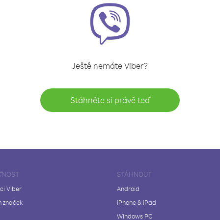
Ještě nemáte Viber?
Stáhněte si právě teď
ČNOST
STÁHNOUT
ci Viber
Android
 značek
iPhone & iPad
Windows PC