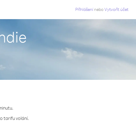
g
Přihlášení
nebo
Vytvořit účet
Indie
minutu.
 tarifu volání.