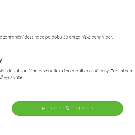
 zahraniční destinace po dobu 30 dní za nízké ceny Viber.
y
 do zahraničí na pevnou linku i na mobil za nízké ceny. Tarif si ne
už využíváte
Hledat další destinace