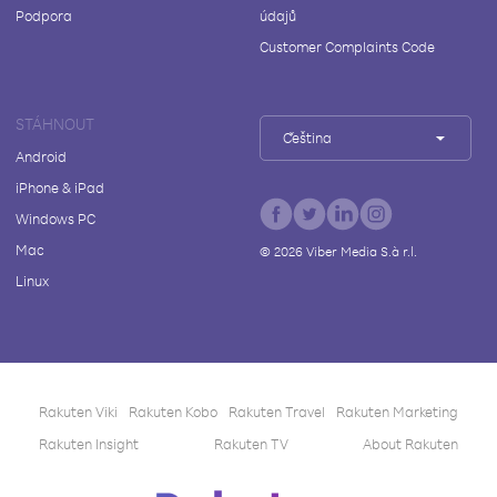
Podpora
údajů
Customer Complaints Code
STÁHNOUT
Čeština
Android
iPhone & iPad
Windows PC
Mac
©
2026
Viber Media S.à r.l.
Linux
Rakuten Viki
Rakuten Kobo
Rakuten Travel
Rakuten Marketing
Rakuten Insight
Rakuten TV
About Rakuten