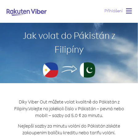
Přihlášení
Togg
navig
Jak volat do Pákistán z
Filipíny
Díky Viber Out můžete volat kvalitně do Pákistán z
Filipíny.
Volejte na jakékoli číslo v Pákistán – pevná nebo
mobil! – sazby od 5.0 ¢ za minutu.
Nejlepší sazby za minutu volání do Pákistán získáte
zakoupením balíčku kreditu nebo tarifu volání.