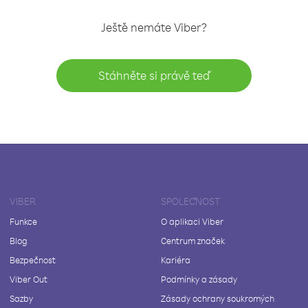
Ještě nemáte Viber?
Stáhněte si právě teď
VIBER
SPOLEČNOST
Funkce
O aplikaci Viber
Blog
Centrum značek
Bezpečnost
Kariéra
Viber Out
Podmínky a zásady
Sazby
Zásady ochrany soukromých