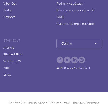
Viber Out
Podmínky a zásady
Sazby
Zásady ochrany soukromých
Podpora
údajů
Customer Complaints Code
STÁHNOUT
Čeština
Android
iPhone & iPad
Windows PC
Mac
©
2026
Viber Media S.à r.l.
Linux
Rakuten Viki
Rakuten Kobo
Rakuten Travel
Rakuten Marketing