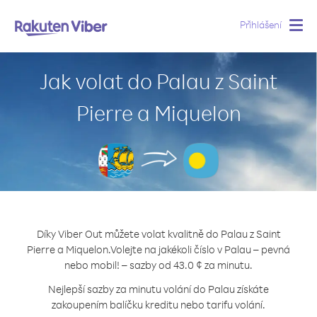
Přihlášení
Togg
navig
Jak volat do Palau z Saint
Pierre a Miquelon
Díky Viber Out můžete volat kvalitně do Palau z Saint
Pierre a Miquelon.
Volejte na jakékoli číslo v Palau – pevná
nebo mobil! – sazby od 43.0 ¢ za minutu.
Nejlepší sazby za minutu volání do Palau získáte
zakoupením balíčku kreditu nebo tarifu volání.