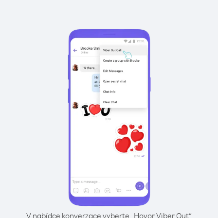
V nabídce konverzace vyberte „Hovor Viber Out“